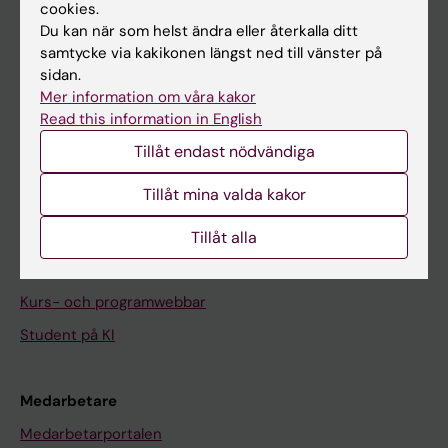
cookies.
På gång
Du kan när som helst ändra eller återkalla ditt
Nyheter
samtycke via kakikonen längst ned till vänster på
sidan.
Kalender
Mer information om våra kakor
Read this information in English
Student
Tillåt endast nödvändiga
Ladok
Tillåt mina valda kakor
Canvas
Schema
Tillåt alla
Studentmejlen
Kurs- och programwebbar
Student på KI
Medarbetare
Medarbetarportalen