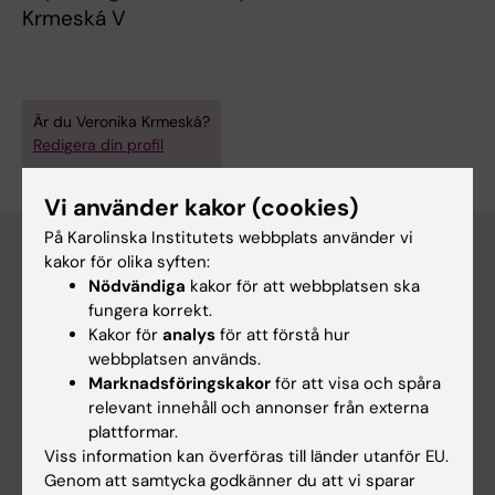
Krmeská V
Är du Veronika Krmeská?
Redigera din profil
Vi använder kakor (cookies)
På Karolinska Institutets webbplats använder vi
kakor för olika syften:
Nödvändiga
kakor för att webbplatsen ska
Huvudmeny
fungera korrekt.
Utbildning
Kakor för
analys
för att förstå hur
webbplatsen används.
Forskarutbildning
Marknadsföringskakor
för att visa och spåra
Forskning
relevant innehåll och annonser från externa
plattformar.
Om KI
Viss information kan överföras till länder utanför EU.
Genom att samtycka godkänner du att vi sparar