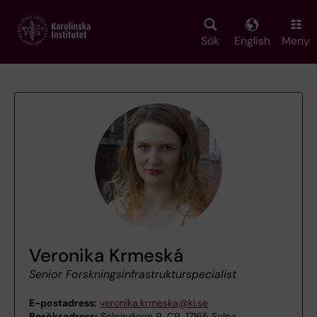
Skip
to
main
Sök
English
Meny
content
Veronika Krmeská
Senior Forskningsinfrastrukturspecialist
E-postadress:
veronika.krmeska@ki.se
Besöksadress:
Solnavägen 9, C9, 17165 Solna