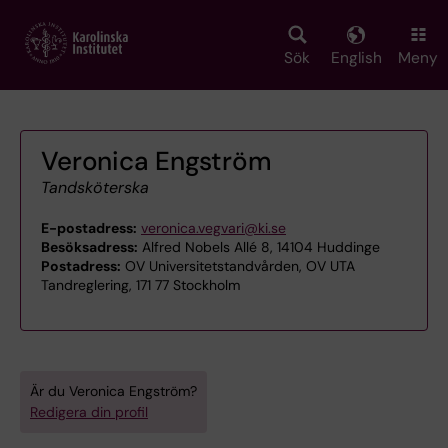
Skip
to
main
Sök
English
Meny
content
Veronica Engström
Tandsköterska
E-postadress:
veronica.vegvari@ki.se
Besöksadress:
Alfred Nobels Allé 8, 14104 Huddinge
Postadress:
OV Universitetstandvården, OV UTA
Tandreglering, 171 77 Stockholm
Är du Veronica Engström?
Redigera din profil