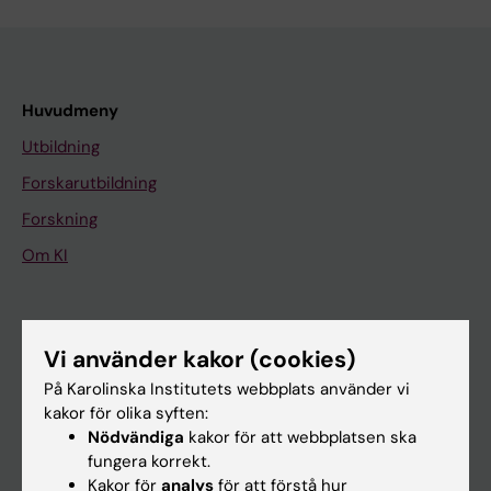
Huvudmeny
Utbildning
Forskarutbildning
Forskning
Om KI
På gång
Vi använder kakor (cookies)
Nyheter
På Karolinska Institutets webbplats använder vi
Kalender
kakor för olika syften:
Nödvändiga
kakor för att webbplatsen ska
Student
fungera korrekt.
Kakor för
analys
för att förstå hur