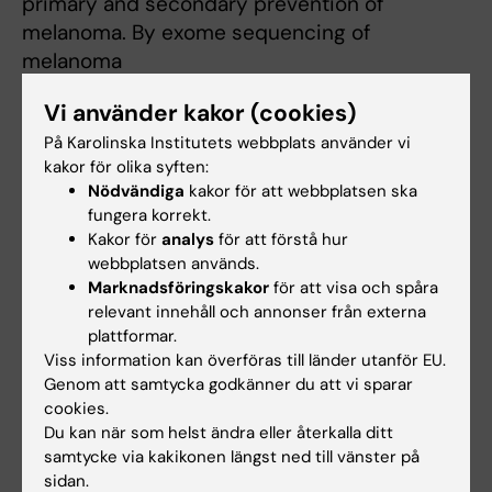
primary and secondary prevention of
melanoma. By exome sequencing of
melanoma
families without a mutation in a known
Vi använder kakor (cookies)
melanoma gene, we are now in the
På Karolinska Institutets webbplats använder vi
process of new gene discovery by further
kakor för olika syften:
genetic analyses and functional
Nödvändiga
kakor för att webbplatsen ska
investigations of candidate genes.
fungera korrekt.
The development of targeted therapies and
Kakor för
analys
för att förstå hur
immune checkpoint inhibitors have
webbplatsen används.
substantially improved the outcome for
Marknadsföringskakor
för att visa och spåra
relevant innehåll och annonser från externa
patients with metastatic melanoma.
plattformar.
However, not all patients benefit from these
Viss information kan överföras till länder utanför EU.
therapies or do it only for a
Genom att samtycka godkänner du att vi sparar
limited period of time. The identification of
cookies.
biomarkers that predicts the
Du kan när som helst ändra eller återkalla ditt
samtycke via kakikonen längst ned till vänster på
treatment response are important to improve
sidan.
and also personalize the