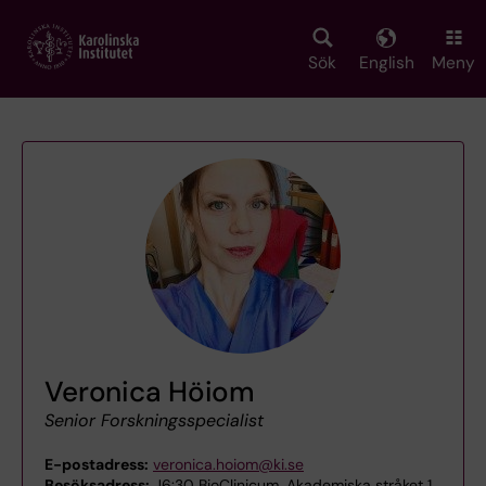
Skip
to
main
Sök
English
Meny
content
Veronica Höiom
Senior Forskningsspecialist
E-postadress:
veronica.hoiom@ki.se
Besöksadress:
J6:30 BioClinicum, Akademiska stråket 1,