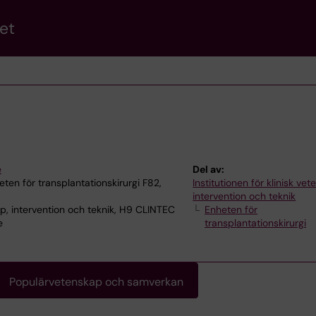
et
e
Del av:
en för transplantationskirurgi F82,
Institutionen för klinisk ve
intervention och teknik
p, intervention och teknik, H9 CLINTEC
Enheten för
e
transplantationskirurgi
Populärvetenskap och samverkan