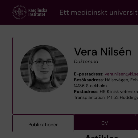
Skip
Ett medicinskt universit
to
main
content
Vera Nilsén
Doktorand
E-postadress:
vera.nilsen@ki.s
Besöksadress:
Hälsovägen, Enhet
14186 Stockholm
Postadress:
H9 Klinisk vetenska
Transplantation, 141 52 Hudding
CV
Publikationer