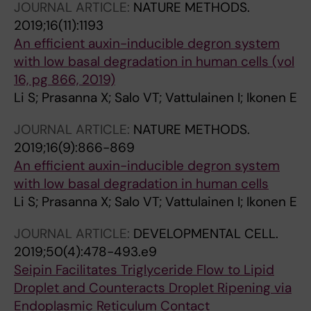
JOURNAL ARTICLE:
NATURE METHODS.
2019;16(11):1193
An efficient auxin-inducible degron system
with low basal degradation in human cells (vol
16, pg 866, 2019)
Li S; Prasanna X; Salo VT; Vattulainen I; Ikonen E
JOURNAL ARTICLE:
NATURE METHODS.
2019;16(9):866-869
An efficient auxin-inducible degron system
with low basal degradation in human cells
Li S; Prasanna X; Salo VT; Vattulainen I; Ikonen E
JOURNAL ARTICLE:
DEVELOPMENTAL CELL.
2019;50(4):478-493.e9
Seipin Facilitates Triglyceride Flow to Lipid
Droplet and Counteracts Droplet Ripening via
Endoplasmic Reticulum Contact