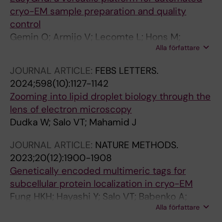
cryo-EM sample preparation and quality
control
Gemin O; Armijo V; Lecomte L; Hons M;
Alla författare
Deckers T; Bissardon C; Rossi C; Lauzier K;
Janocha R; Felisaz F; Sinoir J; Linares R;
JOURNAL ARTICLE:
FEBS LETTERS.
Babenko A; Kovalev K; Prokhorova I; Khusainov
2024;598(10):1127-1142
I; Schreiner C; Kolesnikova O; Salo VT;
Zooming into lipid droplet biology through the
Schneider S; Bowler MW; Wolff G; Galej WP;
lens of electron microscopy
Mahamid J; Muller CW; Carugo KD;
Dudka W; Salo VT; Mahamid J
Eustermann S; Mattei S; Cipriani F; Papp G
JOURNAL ARTICLE:
NATURE METHODS.
2023;20(12):1900-1908
Genetically encoded multimeric tags for
subcellular protein localization in cryo-EM
Fung HKH; Hayashi Y; Salo VT; Babenko A;
Alla författare
Zagoriy I; Brunner A; Ellenberg J; Muller CW;