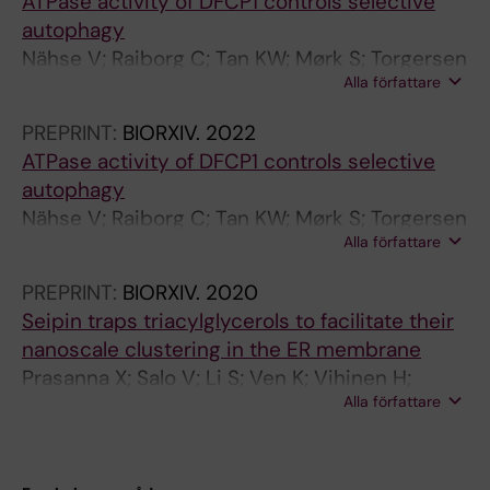
C
ATPase activity of DFCP1 controls selective
H
autophagy
E
Nähse V; Raiborg C; Tan KW; Mørk S; Torgersen
M
Alla författare
M; Wenzel E; Nager M; Salo V; Johansen T;
I
Ikonen E; Schink K; Stenmark H
PREPRINT:
BIORXIV.
2022
C
ATPase activity of DFCP1 controls selective
A
autophagy
L
Nähse V; Raiborg C; Tan KW; Mørk S; Torgersen
J
Alla författare
ML; Wenzel EM; Nager M; Salo V; Johansen T;
O
Ikonen E; Schink KO; Stenmark H
U
PREPRINT:
BIORXIV.
2020
R
Seipin traps triacylglycerols to facilitate their
N
nanoscale clustering in the ER membrane
A
Prasanna X; Salo V; Li S; Ven K; Vihinen H;
L
Alla författare
Jokitalo E; Vattulainen I; Ikonen E
.
2
0