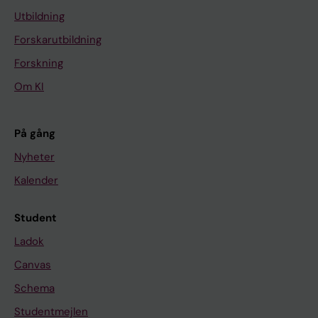
Z
Utbildning
e
Forskarutbildning
b
Forskning
r
a
Om KI
f
i
På gång
s
h
Nyheter
:
Kalender
g
a
Student
i
Ladok
n
Canvas
i
n
Schema
g
Studentmejlen