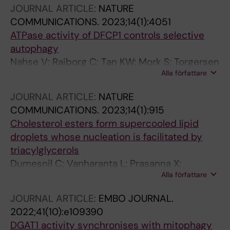
Cuylen-Haering S; Mahamid J
JOURNAL ARTICLE:
NATURE
COMMUNICATIONS.
2023;14(1):4051
ATPase activity of DFCP1 controls selective
autophagy
Nahse V; Raiborg C; Tan KW; Mork S; Torgersen
Alla författare
ML; Wenzel EM; Nager M; Salo VTT; Johansen
T; Ikonen E; Schink KO; Stenmark H
JOURNAL ARTICLE:
NATURE
COMMUNICATIONS.
2023;14(1):915
Cholesterol esters form supercooled lipid
droplets whose nucleation is facilitated by
triacylglycerols
Dumesnil C; Vanharanta L; Prasanna X;
Alla författare
Omrane M; Carpentier M; Bhapkar A; Enkavi G;
Salo VTT; Vattulainen I; Ikonen E; Thiam AR
JOURNAL ARTICLE:
EMBO JOURNAL.
2022;41(10):e109390
DGAT1 activity synchronises with mitophagy