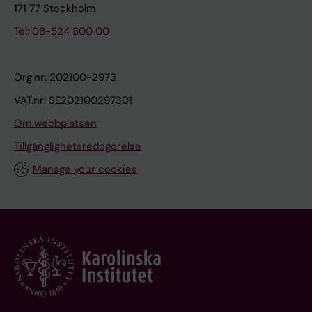
r
171 77 Stockholm
e
Tel: 08-524 800 00
s
e
a
Org.nr: 202100-2973
r
VAT.nr: SE202100297301
c
Om webbplatsen
h
H
Tillgänglighetsredogörelse
o
Manage your cookies
l
t
t
a
-
V
u
o