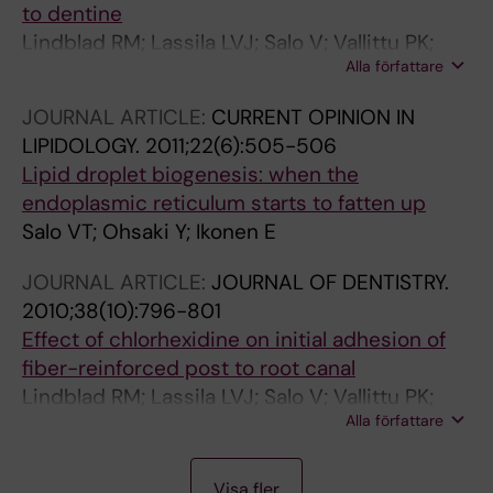
to dentine
Lindblad RM; Lassila LVJ; Salo V; Vallittu PK;
Alla författare
Tjaderhane L
JOURNAL ARTICLE:
CURRENT OPINION IN
LIPIDOLOGY.
2011;22(6):505-506
Lipid droplet biogenesis: when the
endoplasmic reticulum starts to fatten up
Salo VT; Ohsaki Y; Ikonen E
JOURNAL ARTICLE:
JOURNAL OF DENTISTRY.
2010;38(10):796-801
Effect of chlorhexidine on initial adhesion of
fiber-reinforced post to root canal
Lindblad RM; Lassila LVJ; Salo V; Vallittu PK;
Alla författare
Tjaderhane L
J
Visa fler