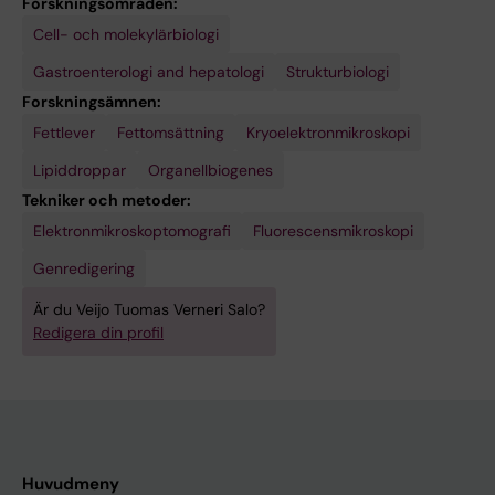
Forskningsområden:
1
Cell- och molekylärbiologi
0
Gastroenterologi and hepatologi
Strukturbiologi
;
Forskningsämnen:
4
Fettlever
Fettomsättning
Kryoelektronmikroskopi
2
9
Lipiddroppar
Organellbiogenes
(
Tekniker och metoder:
2
Elektronmikroskoptomografi
Fluorescensmikroskopi
)
Genredigering
:
2
Är du Veijo Tuomas Verneri Salo?
Redigera din profil
3
5
-
2
4
2
Huvudmeny