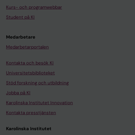
p
Kurs- och programwebbar
o
Student på KI
p
u
l
Medarbetare
a
Medarbetarportalen
r
i
Kontakta och besök KI
t
y
Universitetsbiblioteket
i
Stöd forskning och utbildning
n
Jobba på KI
l
Karolinska Institutet Innovation
i
p
Kontakta presstjänsten
i
d
Karolinska Institutet