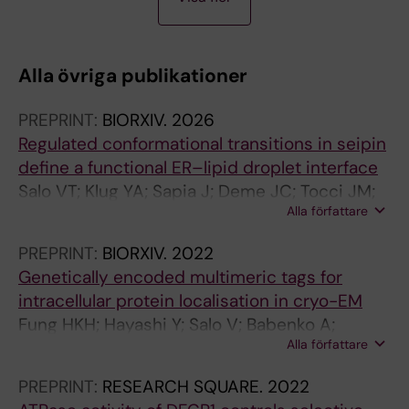
O
U
R
Alla övriga publikationer
N
A
PREPRINT:
BIORXIV.
2026
L
Regulated conformational transitions in seipin
A
define a functional ER–lipid droplet interface
R
Salo VT; Klug YA; Sapia J; Deme JC; Tocci JM;
T
Alla författare
Babenko A; Jacob RS; Eikmeier N; Zagoriy E;
I
Goetz SK; Campomanes P; Banterle N; Lea SM;
C
PREPRINT:
BIORXIV.
2022
Vanni S; Carvalho P; Mahamid J
L
Genetically encoded multimeric tags for
E
intracellular protein localisation in cryo-EM
:
Fung HKH; Hayashi Y; Salo V; Babenko A;
B
Alla författare
Zagoriy I; Brunner A; Ellenberg J; Müller C;
I
Cuylen-Haering S; Mahamid J
O
PREPRINT:
RESEARCH SQUARE.
2022