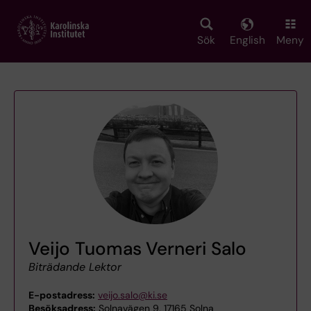
Skip
to
main
Sök
English
Meny
content
Veijo Tuomas Verneri Salo
Biträdande Lektor
E-postadress:
veijo.salo@ki.se
Besöksadress:
Solnavägen 9, 17165 Solna