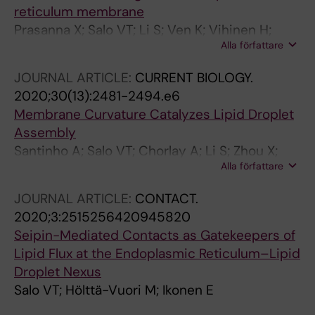
reticulum membrane
Prasanna X; Salo VT; Li S; Ven K; Vihinen H;
Alla författare
Jokitalo E; Vattulainen I; Ikonen E
JOURNAL ARTICLE:
CURRENT BIOLOGY.
2020;30(13):2481-2494.e6
Membrane Curvature Catalyzes Lipid Droplet
Assembly
Santinho A; Salo VT; Chorlay A; Li S; Zhou X;
Alla författare
Omrane M; Ikonen E; Thiam AR
JOURNAL ARTICLE:
CONTACT.
2020;3:2515256420945820
Seipin-Mediated Contacts as Gatekeepers of
Lipid Flux at the Endoplasmic Reticulum–Lipid
Droplet Nexus
Salo VT; Hölttä-Vuori M; Ikonen E