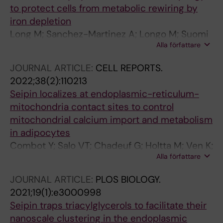
to protect cells from metabolic rewiring by
iron depletion
Long M; Sanchez-Martinez A; Longo M; Suomi
Alla författare
F; Stenlund H; Johansson AI; Ehsan H; Salo VT;
Montava-Garriga L; Naddafi S; Ikonen E;
JOURNAL ARTICLE:
CELL REPORTS.
Ganley IG; Whitworth AJ; McWilliams TG
2022;38(2):110213
Seipin localizes at endoplasmic-reticulum-
mitochondria contact sites to control
mitochondrial calcium import and metabolism
in adipocytes
Combot Y; Salo VT; Chadeuf G; Holtta M; Ven K;
Alla författare
Pulli I; Ducheix S; Pecqueur C; Renoult O; Lak B;
Li S; Karhinen L; Belevich I; Le May C; Rieusset
JOURNAL ARTICLE:
PLOS BIOLOGY.
J; Le Lay S; Croyal M; Tayeb KS; Vihinen H;
2021;19(1):e3000998
Jokitalo E; Tornquist K; Vigouroux C; Cariou B;
Seipin traps triacylglycerols to facilitate their
Magre J; Larhlimi A; Ikonen E; Prieur X
nanoscale clustering in the endoplasmic