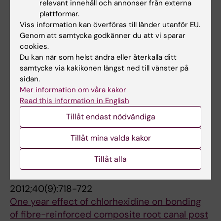
relevant innehåll och annonser från externa
JOURNAL ARTICLE:
EMBO JOURNAL.
plattformar.
2016;35(24):2699-2716
Viss information kan överföras till länder utanför EU.
Seipin regulates ER-lipid droplet contacts and
Genom att samtycka godkänner du att vi sparar
cargo delivery
cookies.
Salo VT; Belevich I; Li S; Karhinen L; Vihinen H;
Du kan när som helst ändra eller återkalla ditt
samtycke via kakikonen längst ned till vänster på
Alla författare
Vigouroux C; Magre J; Thiele C; Holtta-Vuori
sidan.
M; Jokitalo E; Ikonen E
Mer information om våra kakor
JOURNAL ARTICLE:
HUMAN MOLECULAR
Read this information in English
GENETICS.
2013;22(6):1157-1166
Alleviation of seipinopathy-related ER stress
Tillåt endast nödvändiga
by triglyceride storage
Tillåt mina valda kakor
Holtta-Vuori M; Salo VT; Ohsaki Y; Suster ML;
Alla författare
Ikonen E
Tillåt alla
JOURNAL ARTICLE:
JOURNAL OF DENTISTRY.
2012;40(9):718-722
One year effect of chlorhexidine on bonding
of fibre-reinforced composite root canal post