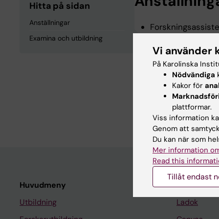
Anställning
Hitta på sidan
Anställningar
Forskningsassiste
Institutet, 2025
Examina och utbildning
Vi använder 
På Karolinska Insti
Examina och
Nödvändiga
k
Kakor för
ana
Marknadsför
Degree of Bachelo
plattformar.
Sciences, 2024
Viss information kan
Genom att samtycka
Du kan när som hels
Mer information om
Read this informati
Tillåt endast 
Huvudmeny
Student
Utbildning
Ladok