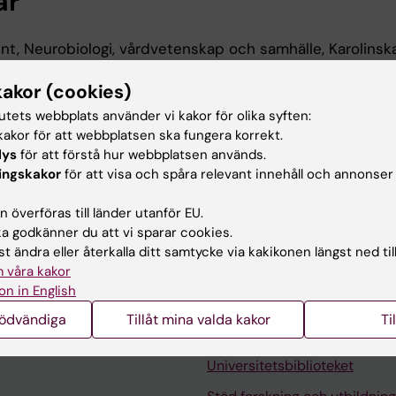
ar
nt, Neurobiologi, vårdvetenskap och samhälle, Karolinsk
-2027
kakor (cookies)
tutets webbplats använder vi kakor för olika syften:
 utbildning
akor för att webbplatsen ska fungera korrekt.
lys
för att förstå hur webbplatsen används.
ingskakor
för att visa och spåra relevant innehåll och annonser
r in Sport Sciences, Swedish School of Sport and Healt
 överföras till länder utanför EU.
 godkänner du att vi sparar cookies.
t ändra eller återkalla ditt samtycke via kakikonen längst ned til
 våra kakor
on in English
nödvändiga
Tillåt mina valda kakor
Ti
Kontakta och besök KI
Universitetsbiblioteket