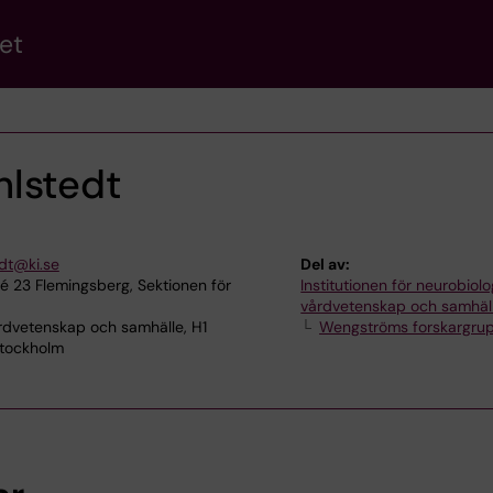
et
lstedt
dt@ki.se
Del av:
lé 23 Flemingsberg, Sektionen för
Institutionen för neurobiolo
vårdvetenskap och samhäl
rdvetenskap och samhälle, H1
Wengströms forskargru
Stockholm