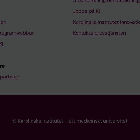
Stöd forskning och utbildning
Jobba på KI
len
Karolinska Institutet Innovati
programwebbar
Kontakta presstjänsten
KI
re
portalen
© Karolinska Institutet - ett medicinskt universitet