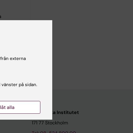
a
 från externa
h
l vänster på sidan.
llåt alla
Karolinska Institutet
171 77 Stockholm