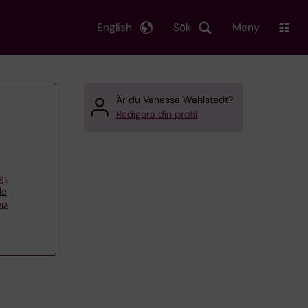
English
Sök
Meny
Är du Vanessa Wahlstedt?
Redigera din profil
gi,
le
pp