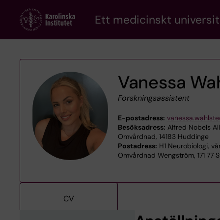
Skip
Ett medicinskt universit
to
main
content
Vanessa Wah
Forskningsassistent
E-postadress:
vanessa.wahlste
Besöksadress:
Alfred Nobels Al
Omvårdnad, 14183 Huddinge
Postadress:
H1 Neurobiologi, vå
Omvårdnad Wengström, 171 77 
CV