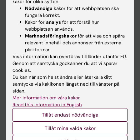
På gång
kakor för olika syften:
Nödvändiga
kakor för att webbplatsen ska
Nyheter
fungera korrekt.
Kalender
Kakor för
analys
för att förstå hur
webbplatsen används.
Marknadsföringskakor
för att visa och spåra
Student
relevant innehåll och annonser från externa
Ladok
plattformar.
Viss information kan överföras till länder utanför EU.
Canvas
Genom att samtycka godkänner du att vi sparar
Schema
cookies.
Du kan när som helst ändra eller återkalla ditt
Studentmejlen
samtycke via kakikonen längst ned till vänster på
Kurs- och programwebbar
sidan.
Mer information om våra kakor
Student på KI
Read this information in English
Tillåt endast nödvändiga
Medarbetare
Tillåt mina valda kakor
Medarbetarportalen