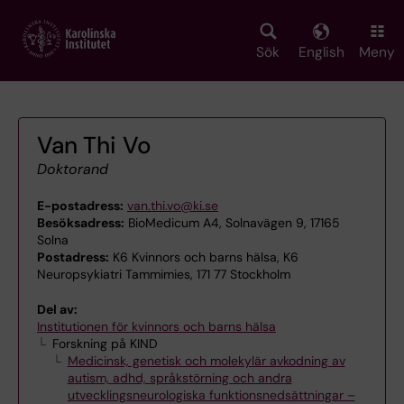
Skip
to
main
Sök
English
Meny
content
Van Thi Vo
Doktorand
E-postadress:
van.thi.vo@ki.se
Besöksadress:
BioMedicum A4, Solnavägen 9, 17165
Solna
Postadress:
K6 Kvinnors och barns hälsa, K6
Neuropsykiatri Tammimies, 171 77 Stockholm
Del av:
Institutionen för kvinnors och barns hälsa
Forskning på KIND
Medicinsk, genetisk och molekylär avkodning av
autism, adhd, språkstörning och andra
utvecklingsneurologiska funktionsnedsättningar –