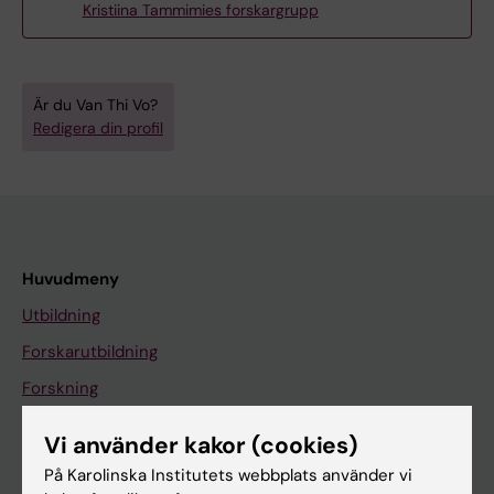
Kristiina Tammimies forskargrupp
Är du Van Thi Vo?
Redigera din profil
Huvudmeny
Utbildning
Forskarutbildning
Forskning
Om KI
Vi använder kakor (cookies)
På Karolinska Institutets webbplats använder vi