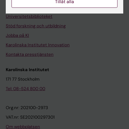
Tillåt alla
Kontakta och besök KI
Universitetsbiblioteket
Stöd forskning och utbildning
Jobba på KI
Karolinska Institutet Innovation
Kontakta presstjänsten
Karolinska Institutet
171 77 Stockholm
Tel: 08-524 800 00
Org.nr: 202100-2973
VAT.nr: SE202100297301
Om webbplatsen