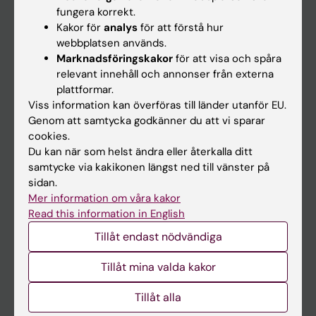
Kalender
fungera korrekt.
Kakor för
analys
för att förstå hur
Student
webbplatsen används.
Marknadsföringskakor
för att visa och spåra
Ladok
relevant innehåll och annonser från externa
Canvas
plattformar.
Viss information kan överföras till länder utanför EU.
Schema
Genom att samtycka godkänner du att vi sparar
Studentmejlen
cookies.
Du kan när som helst ändra eller återkalla ditt
Kurs- och programwebbar
samtycke via kakikonen längst ned till vänster på
Student på KI
sidan.
Mer information om våra kakor
Read this information in English
Medarbetare
Tillåt endast nödvändiga
Medarbetarportalen
Tillåt mina valda kakor
Kontakta och besök KI
Tillåt alla
Universitetsbiblioteket