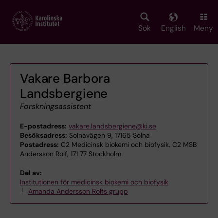
Skip
to
main
Sök
English
Meny
content
Vakare Barbora
Landsbergiene
Forskningsassistent
E-postadress:
vakare.landsbergiene@ki.se
Besöksadress:
Solnavägen 9, 17165 Solna
Postadress:
C2 Medicinsk biokemi och biofysik, C2 MSB
Andersson Rolf, 171 77 Stockholm
Del av:
Institutionen för medicinsk biokemi och biofysik
Amanda Andersson Rolfs grupp