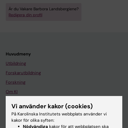
Är du Vakare Barbora Landsbergiene?
Redigera din profil
Huvudmeny
Utbildning
Forskarutbildning
Forskning
Om KI
Vi använder kakor (cookies)
På gång
På Karolinska Institutets webbplats använder vi
Nyheter
kakor för olika syften:
Nödvändiga
kakor för att webbplatsen ska