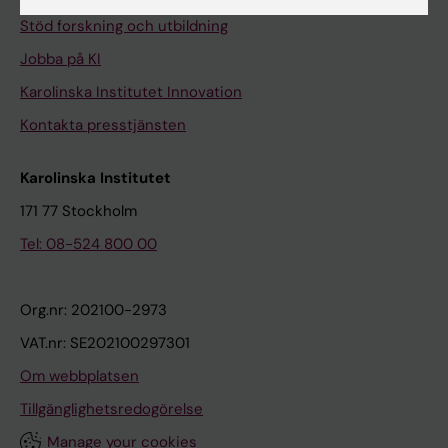
Stöd forskning och utbildning
Jobba på KI
Karolinska Institutet Innovation
Kontakta presstjänsten
Karolinska Institutet
171 77 Stockholm
Tel: 08-524 800 00
Org.nr: 202100-2973
VAT.nr: SE202100297301
Om webbplatsen
Tillgänglighetsredogörelse
Manage your cookies