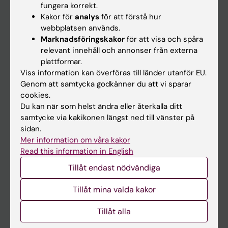
fungera korrekt.
Kakor för
analys
för att förstå hur
Student
webbplatsen används.
Marknadsföringskakor
för att visa och spåra
Ladok
relevant innehåll och annonser från externa
Canvas
plattformar.
Viss information kan överföras till länder utanför EU.
Schema
Genom att samtycka godkänner du att vi sparar
Studentmejlen
cookies.
Du kan när som helst ändra eller återkalla ditt
Kurs- och programwebbar
samtycke via kakikonen längst ned till vänster på
Student på KI
sidan.
Mer information om våra kakor
Read this information in English
Medarbetare
Tillåt endast nödvändiga
Medarbetarportalen
Tillåt mina valda kakor
Kontakta och besök KI
Tillåt alla
Universitetsbiblioteket