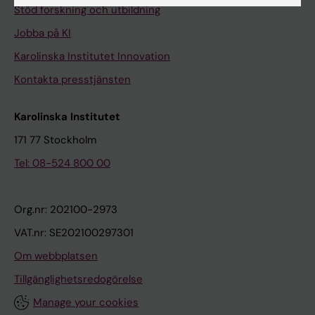
Stöd forskning och utbildning
Jobba på KI
Karolinska Institutet Innovation
Kontakta presstjänsten
Karolinska Institutet
171 77 Stockholm
Tel: 08-524 800 00
Org.nr: 202100-2973
VAT.nr: SE202100297301
Om webbplatsen
Tillgänglighetsredogörelse
Manage your cookies