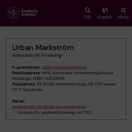
Skip
to
main
Sök
English
Meny
content
Urban Markström
Anknuten till Forskning
E-postadress:
urban.markstrom@ki.se
Besöksadress:
M48, Karolinska Universitetssjukhuset
Huddinge, 14186 HUDDINGE
Postadress:
K8 Klinisk neurovetenskap, K8 CPF Ivanov,
171 77 Stockholm
Del av:
Institutionen för klinisk neurovetenskap
Centrum för psykiatriforskning vid CNS