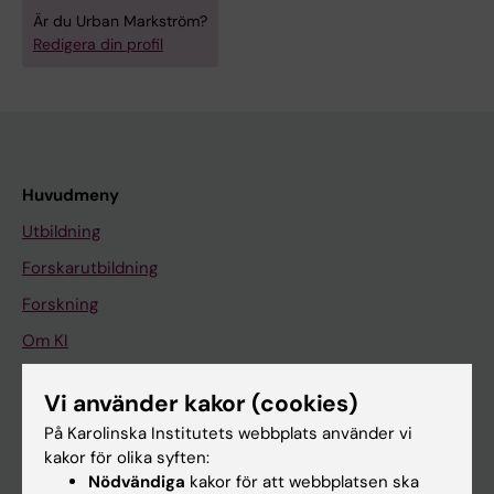
Är du Urban Markström?
Redigera din profil
Huvudmeny
Utbildning
Forskarutbildning
Forskning
Om KI
Vi använder kakor (cookies)
På gång
På Karolinska Institutets webbplats använder vi
Nyheter
kakor för olika syften:
Nödvändiga
kakor för att webbplatsen ska
Kalender