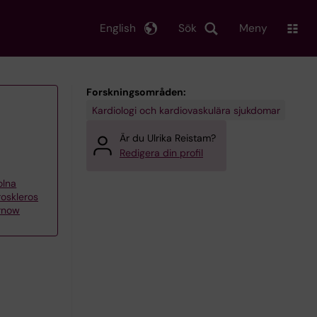
English
Sök
Meny
Forskningsområden:
Kardiologi och kardiovaskulära sjukdomar
Är du Ulrika Reistam?
Redigera din profil
olna
roskleros
rnow