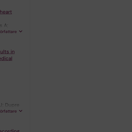
 heart
s A;
författare
ults in
dical
 J; Dupre
författare
ecording