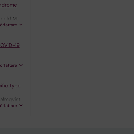
yndrome
unold M;
författare
COVID-19
författare
ific type
Malmqvist
författare