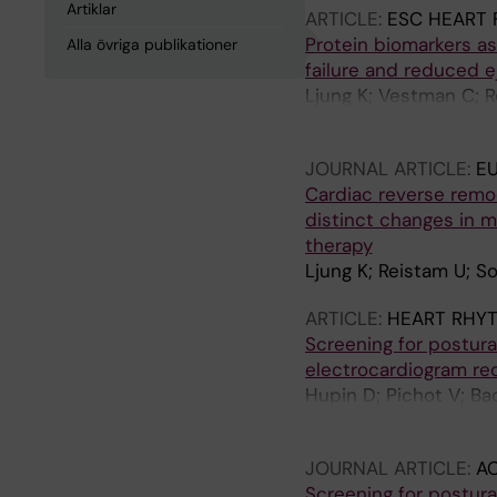
Artiklar
ARTICLE:
ESC HEART 
Protein biomarkers as
Alla övriga publikationer
failure and reduced e
Ljung K; Vestman C; R
Rullman E; Savarese G
JOURNAL ARTICLE:
E
Cardiac reverse remod
distinct changes in 
therapy
Ljung K; Reistam U; S
ARTICLE:
HEART RHY
Screening for postur
electrocardiogram rec
Hupin D; Pichot V; Ba
C; Da Costa A; Romeye
JOURNAL ARTICLE:
AC
Screening for postur