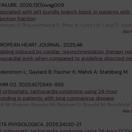
FAILURE.
2026;13(1):xvag009
sociated with left bundle branch block in patients with
jection fraction
eistam U; Braunschweig F; Zhao A; Lund LH; Lang C; Voor
Alla 
; Stahlberg M
UROPEAN HEART JOURNAL.
2025;46
eling induced by cardiac resynchronization therapy res
myocardial work when compared to guideline directed me
oderstrom L; Gaylard B; Fischer K; Mahdi A; Stahlberg M
THM O2.
2025;6(7):949-955
al orthostatic tachycardia syndrome using 24-hour
ording in patients with long coronavirus disease
ck M; Nygren-Bonnier M; Reistam U; Runold M; Bruchfeld
Alla 
r C; Roche F; Stahlberg M; Fedorowski A; Nickander J
TA PHYSIOLOGICA.
2025;241:20-21
al orthostatic tachycardia syndrome using 24-hour ECGr