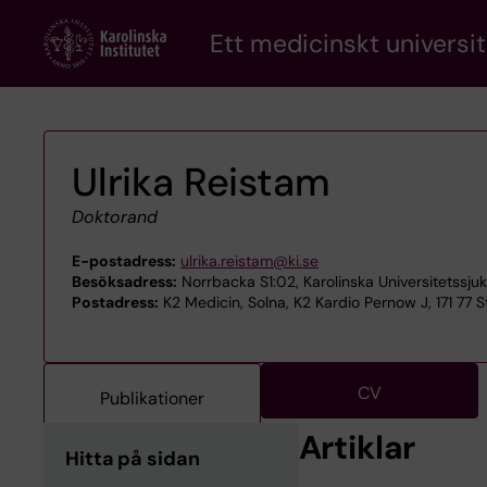
Skip
Ett medicinskt universit
to
main
content
Ulrika Reistam
Doktorand
E-postadress:
ulrika.reistam@ki.se
Besöksadress:
Norrbacka S1:02, Karolinska Universitetssju
Postadress:
K2 Medicin, Solna, K2 Kardio Pernow J, 171 77 
CV
Publikationer
Artiklar
Hitta på sidan