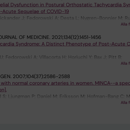
elial Dysfunction in Postural Orthostatic Tachycardia S
t-Acute Sequelae of COVID-19
ickander J; Fedorowski A; Desta L; Nygren-Bonnier M; R
Alla 
; Stahlberg M
OURNAL OF MEDICINE.
2021;134(12):1451-1456
cardia Syndrome: A Distinct Phenotype of Post-Acute 
; Fedorowski A; Villacorta H; Horiuchi Y; Bax J; Pitt B;
Alla 
cher TF; Weichert I; Bin Thani K; Maisel A
NGEN.
2007;104(37):2586-2588
n with normal coronary arteries in women. MINCA--a spec
n].
 S; Ljungman P; Daniel M; Eriksson M; Hofman-Bang C; 
Alla 
 Tornvall P