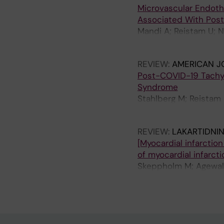
Microvascular Endoth
Associated With Pos
Mandi A; Reistam U; N
Bruchfeld J; Pernow J
REVIEW:
AMERICAN J
Post-COVID-19 Tachy
Syndrome
Stahlberg M; Reistam U
Matskeplishvili S; Lus
REVIEW:
LAKARTIDNI
[Myocardial infarctio
of myocardial infarctio
Skeppholm M; Agewall
K; Reistam U; Svane B;