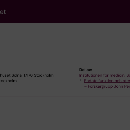
et
Del av:
khuset Solna, 17176 Stockholm
Institutionen för medicin, S
Stockholm
Endotelfunktion och ate
– Forskargrupp John Pe