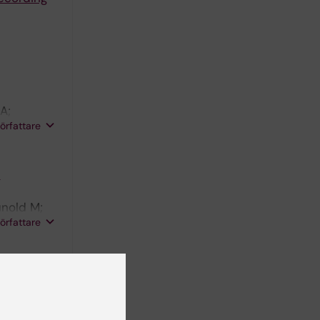
A;
författare
c
unold M;
författare