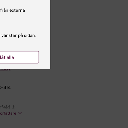
 patients
 från externa
l vänster på sidan.
 guideline
llåt alla
:80-81
hrony
3-414
feld J;
författare