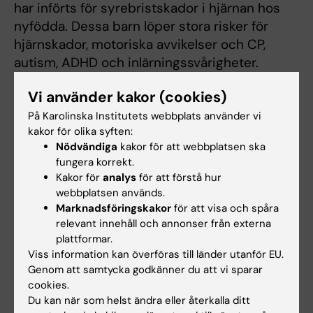
har införts för syrebristskador i hjärnan hos
nyfödda. Dessa barn löper stora risker för
hjärnskador, motoriska avvikelser och CP,
autism, ADHD och inlärningssvårigheter.
Vi använder kakor (cookies)
Forskningen i vår grupp syftar till att få en
ökad kunskap om hur hjärnan utvecklas hos
På Karolinska Institutets webbplats använder vi
kakor för olika syften:
barn som varit kritiskt sjuka som nyfödda.
Nödvändiga
kakor för att webbplatsen ska
Med magnetkameraundersökning studerar vi
fungera korrekt.
mognaden och tillväxten av hjärnan under
Kakor för
analys
för att förstå hur
nyföddhetsperioden och barnaåren och
webbplatsen används.
relaterar dessa resultat till hur det går för
Marknadsföringskakor
för att visa och spåra
relevant innehåll och annonser från externa
barnet i olika tester (kognitiva, neurologiska
plattformar.
och beteendemässiga) vid skolstart.
Viss information kan överföras till länder utanför EU.
Resultaten kan ge helt nya kunskaper om hur
Genom att samtycka godkänner du att vi sparar
hjärnans basala funktioner utvecklas under
cookies.
barnaåren, men huvudmålet är att använda
Du kan när som helst ändra eller återkalla ditt