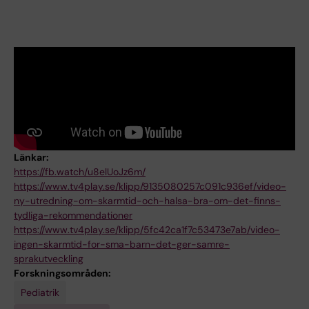
Länkar:
https://fb.watch/u8elUoJz6m/
https://www.tv4play.se/klipp/9135080257c091c936ef/video-
ny-utredning-om-skarmtid-och-halsa-bra-om-det-finns-
tydliga-rekommendationer
https://www.tv4play.se/klipp/5fc42ca1f7c53473e7ab/video-
ingen-skarmtid-for-sma-barn-det-ger-samre-
sprakutveckling
Forskningsområden:
Pediatrik