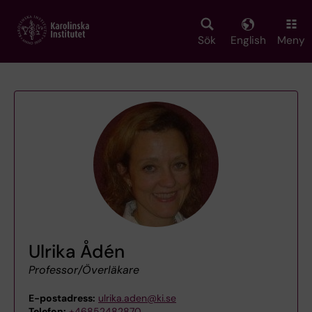
Skip
to
main
Sök
English
Meny
content
Ulrika Ådén
Professor/Överläkare
E-postadress:
ulrika.aden@ki.se
Telefon:
+46852482870