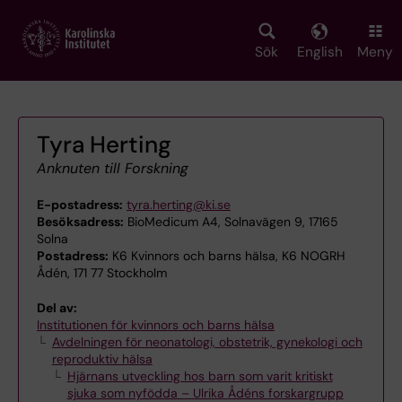
Skip
to
main
Sök
English
Meny
content
Tyra Herting
Anknuten till Forskning
E-postadress:
tyra.herting@ki.se
Besöksadress:
BioMedicum A4, Solnavägen 9, 17165
Solna
Postadress:
K6 Kvinnors och barns hälsa, K6 NOGRH
Ådén, 171 77 Stockholm
Del av:
Institutionen för kvinnors och barns hälsa
Avdelningen för neonatologi, obstetrik, gynekologi och
reproduktiv hälsa
Hjärnans utveckling hos barn som varit kritiskt
sjuka som nyfödda – Ulrika Ådéns forskargrupp