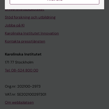
Kontakta och besök KI
Universitetsbiblioteket
Stöd forskning och utbildning
Jobba på KI
Karolinska Institutet Innovation
Kontakta presstjänsten
Karolinska Institutet
171 77 Stockholm
Tel: 08-524 800 00
Org.nr: 202100-2973
VAT.nr: SE202100297301
Om webbplatsen