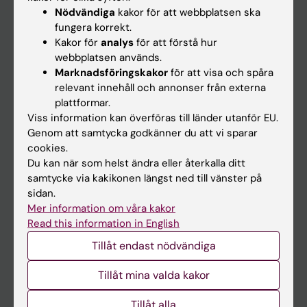
Nyheter
Nödvändiga
kakor för att webbplatsen ska
fungera korrekt.
Kalender
Kakor för
analys
för att förstå hur
webbplatsen används.
Student
Marknadsföringskakor
för att visa och spåra
relevant innehåll och annonser från externa
Ladok
plattformar.
Canvas
Viss information kan överföras till länder utanför EU.
Genom att samtycka godkänner du att vi sparar
Schema
cookies.
Studentmejlen
Du kan när som helst ändra eller återkalla ditt
samtycke via kakikonen längst ned till vänster på
Kurs- och programwebbar
sidan.
Student på KI
Mer information om våra kakor
Read this information in English
Tillåt endast nödvändiga
Medarbetare
Medarbetarportalen
Tillåt mina valda kakor
Tillåt alla