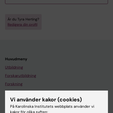
Är du Tyra Herting?
Redigera din profil
Huvudmeny
Utbildning
Forskarutbildning
Forskning
Om KI
Vi använder kakor (cookies)
På Karolinska Institutets webbplats använder vi
På gång
kakor för olika syften: