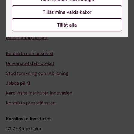
Student på KI
Tillåt mina valda kakor
Tillåt alla
Medarbetare
Medarbetarportalen
Kontakta och besök KI
Universitetsbiblioteket
Stöd forskning och utbildning
Jobba på KI
Karolinska Institutet Innovation
Kontakta presstjänsten
Karolinska Institutet
171 77 Stockholm