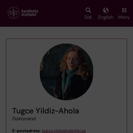
Skip
to
main
Sök
English
Meny
content
Tugce Yildiz-Ahola
Doktorand
E-postadress:
tugce.yildizahola@ki.se