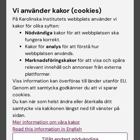
Forskarutbildning
Vi använder kakor (cookies)
Forskning
På Karolinska Institutets webbplats använder vi
kakor för olika syften:
Om KI
Nödvändiga
kakor för att webbplatsen ska
fungera korrekt.
Kakor för
analys
för att förstå hur
På gång
webbplatsen används.
Nyheter
Marknadsföringskakor
för att visa och spåra
relevant innehåll och annonser från externa
Kalender
plattformar.
Viss information kan överföras till länder utanför EU.
Student
Genom att samtycka godkänner du att vi sparar
cookies.
Ladok
Du kan när som helst ändra eller återkalla ditt
Canvas
samtycke via kakikonen längst ned till vänster på
sidan.
Schema
Mer information om våra kakor
Studentmejlen
Read this information in English
Kurs- och programwebbar
Tillåt endast nödvändiga