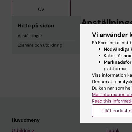
CV
Anställning
Hitta på sidan
Vi använder 
Anställningar
Doktorand, Fysiol
På Karolinska Insti
Examina och utbildning
Nödvändiga
k
Kakor för
ana
Examina och
Marknadsför
plattformar.
Viss information kan
Sjuksköterskeexam
Genom att samtycka
Du kan när som hels
Mer information om
Read this informati
Tillåt endast 
Huvudmeny
Student
Utbildning
Ladok