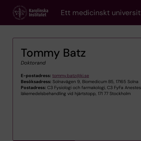
Skip
Ett medicinskt universit
to
main
content
Tommy Batz
Doktorand
E-postadress:
tommy.batz@ki.se
Besöksadress:
Solnavägen 9, Biomedicum B5, 17165 Solna
Postadress:
C3 Fysiologi och farmakologi, C3 FyFa Aneste
läkemedelsbehandling vid hjärtstopp, 171 77 Stockholm