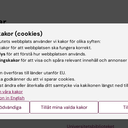
ar
kakor (cookies)
ogi och farmakologi, Karolinska Institutet, 2026-2029
tutets webbplats använder vi kakor för olika syften:
akor för att webbplatsen ska fungera korrekt.
lys
för att förstå hur webbplatsen används.
 utbildning
ingskakor
för att visa och spåra relevant innehåll och annonser
 överföras till länder utanför EU.
en, Karolinska Institutet, 2017
 godkänner du att vi sparar cookies.
t ändra eller återkalla ditt samtycke via kakikonen längst ned til
 våra kakor
on in English
nödvändiga
Tillåt mina valda kakor
Ti
Kontakta och besök KI
Universitetsbiblioteket