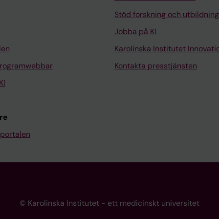
Stöd forskning och utbildning
Jobba på KI
len
Karolinska Institutet Innovati
programwebbar
Kontakta presstjänsten
KI
re
portalen
© Karolinska Institutet - ett medicinskt universitet