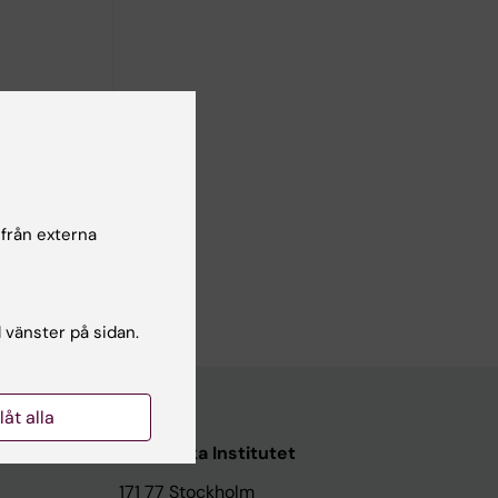
 från externa
l vänster på sidan.
llåt alla
Karolinska Institutet
171 77 Stockholm