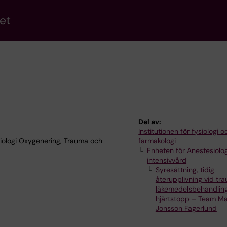
et
Del av:
Institutionen för fysiologi o
siologi Oxygenering, Trauma och
farmakologi
Enheten för Anestesiolo
intensivvård
Syresättning, tidig
återupplivning vid tr
läkemedelsbehandling
hjärtstopp – Team Ma
Jonsson Fagerlund