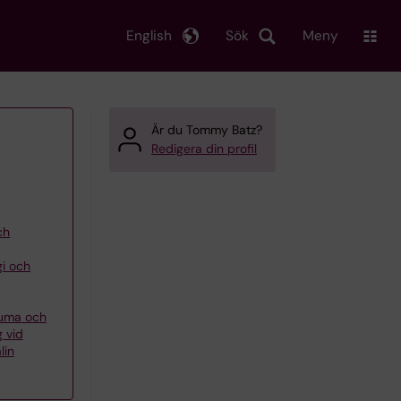
English
Sök
Meny
Är du Tommy Batz?
Redigera din profil
ch
gi och
auma och
 vid
lin