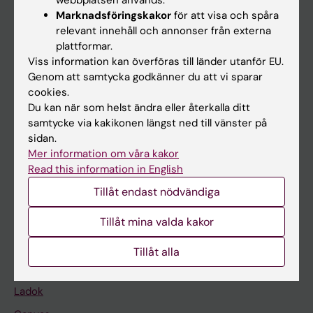
webbplatsen används.
Marknadsföringskakor
för att visa och spåra
relevant innehåll och annonser från externa
plattformar.
Huvudmeny
Viss information kan överföras till länder utanför EU.
Utbildning
Genom att samtycka godkänner du att vi sparar
cookies.
Forskarutbildning
Du kan när som helst ändra eller återkalla ditt
Forskning
samtycke via kakikonen längst ned till vänster på
sidan.
Om KI
Mer information om våra kakor
Read this information in English
På gång
Tillåt endast nödvändiga
Nyheter
Tillåt mina valda kakor
Kalender
Tillåt alla
Student
Ladok