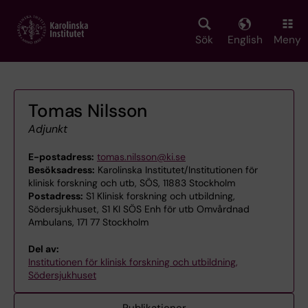
Skip
to
main
Sök
English
Meny
content
Tomas Nilsson
Adjunkt
E-postadress:
tomas.nilsson@ki.se
Besöksadress:
Karolinska Institutet/Institutionen för
klinisk forskning och utb, SÖS, 11883 Stockholm
Postadress:
S1 Klinisk forskning och utbildning,
Södersjukhuset, S1 KI SÖS Enh för utb Omvårdnad
Ambulans, 171 77 Stockholm
Del av:
Institutionen för klinisk forskning och utbildning,
Södersjukhuset