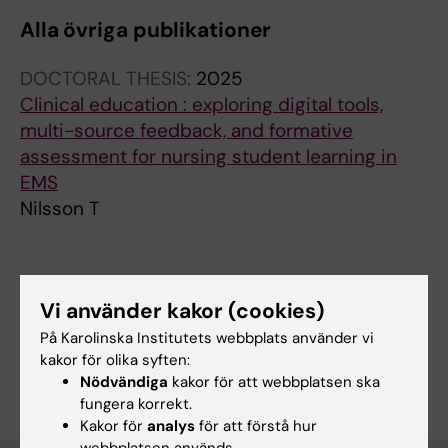
Alla övriga publikationer
DOCTORAL THESIS:
2025
Clinical education : exploring digital tools,
multi-source feedback, and formative
assessment for nursing student learning in
EMS
Nilsson T
Forskningsområden:
Vi använder kakor (cookies)
Omvårdnad
På Karolinska Institutets webbplats använder vi
Är du Tomas Nilsson?
kakor för olika syften:
Redigera din profil
Nödvändiga
kakor för att webbplatsen ska
fungera korrekt.
Kakor för
analys
för att förstå hur