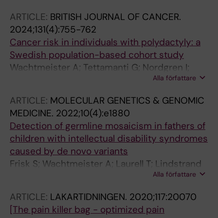
ARTICLE:
BRITISH JOURNAL OF CANCER.
2024;131(4):755-762
Cancer risk in individuals with polydactyly: a
Swedish population-based cohort study
Wachtmeister A; Tettamanti G; Nordgren I;
Alla författare
Norrby C; Laurell T; Lu Y; Nordenvall AS;
Nordgren A
ARTICLE:
MOLECULAR GENETICS & GENOMIC
MEDICINE.
2022;10(4):e1880
Detection of germline mosaicism in fathers of
children with intellectual disability syndromes
caused by de novo variants
Frisk S; Wachtmeister A; Laurell T; Lindstrand
Alla författare
A; Jantti N; Malmgren H; Lagerstedt-Robinson
K; Tesi B; Taylan F; Nordgren A
ARTICLE:
LAKARTIDNINGEN.
2020;117:20070
[The pain killer bag - optimized pain