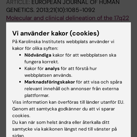
ARTICLE:
EUROPEAN JOURNAL OF HUMAN
Valta H; Geiberger S; Topa A; Lagerstedt-
GENETICS.
2013;21(10):1085-1092
Robinson K; Taylan F; Wincent J; Laurell T;
Molecular and clinical delineation of the 17q22
Pekkinen M; Nordenskjold M; Makitie O;
microdeletion phenotype
Nordgren A
Vi använder kakor (cookies)
Laurell T; Lundin J; Anderlid B-M; Gorski JL;
Alla författare
Grigelioniene G; Knight SJL; Krepischi ACV;
På Karolinska Institutets webbplats använder vi
kakor för olika syften:
Nordenskjold A; Price SM; Rosenberg C;
JOURNAL ARTICLE:
MEDICAL PHYSICS.
Nödvändiga
kakor för att webbplatsen ska
Turnpenny PD; Vianna-Morgante AM;
fungera korrekt.
2013;40(6):280
Nordgren A
Kakor för
analys
för att förstå hur
3D Extrusion Based Printing of Custom Bolus
webbplatsen används.
Using a Non-Invasive and Low Cost Method
Marknadsföringskakor
för att visa och spåra
Fisher T; Bligh M; Laurel T; Rasmussen K
relevant innehåll och annonser från externa
plattformar.
ARTICLE:
HUMAN MUTATION.
2012;33(7):1063-
Viss information kan överföras till länder utanför EU.
1066
Genom att samtycka godkänner du att vi sparar
cookies.
A novel 13 base pair insertion in the sonic
Du kan när som helst ändra eller återkalla ditt
hedgehog ZRS limb enhancer (ZRS/LMBR1)
samtycke via kakikonen längst ned till vänster på
causes preaxial polydactyly with triphalangeal
sidan.