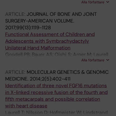
Alla författare
Hjartarson HT; Chatzianastassiou D;
Magnusson I; Laurell T; Nordgren A
ARTICLE:
JOURNAL OF BONE AND JOINT
SURGERY-AMERICAN VOLUME.
2017;99(13):1119-1128
Functional Assessment of Children and
Adolescents with Symbrachydactyly
Unilateral Hand Malformation
Goodell PB; Bauer AS; Oishi S; Arner M; Laurell
Alla författare
T; Taylor SL; James MA
ARTICLE:
MOLECULAR GENETICS & GENOMIC
MEDICINE.
2014;2(5):402-411
Identification of three novel FGF16 mutations
in X-linked recessive fusion of the fourth and
fifth metacarpals and possible correlation
with heart disease
Laurell T; Nilsson D; Hofmeister W; Lindstrand