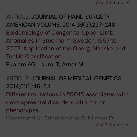
Alla författare
A; Ahituv N; Vandermeer J; Amilon A; Anneren
G; Arner M; Pettersson M; Jantti N; Rosberg H-
ARTICLE:
JOURNAL OF HAND SURGERY-
E; Cattini PA; Nordenskjold A; Makitie O;
AMERICAN VOLUME.
2014;39(2):237-248
Grigelioniene G; Nordgren A
Epidemiology of Congenital Upper Limb
Anomalies in Stockholm, Sweden, 1997 to
2007: Application of the Oberg, Manske, and
Tonkin Classification
Ekblom AG; Laurel T; Arner M
ARTICLE:
JOURNAL OF MEDICAL GENETICS.
2014;51(1):45-54
Different mutations in
PDE4D
associated with
developmental disorders with mirror
phenotypes
Lindstrand A; Grigelioniene G; Nilsson D;
Alla författare
Pettersson M; Hofmeister W; Anderlid B-M;
Kant SG; Ruivenkamp CAL; Gustavsson P;