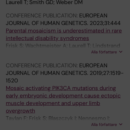
Laurell T; Smith GD; Weber DM
CONFERENCE PUBLICATION:
EUROPEAN
JOURNAL OF HUMAN GENETICS.
2023;31:444
Parental mosaicism is underestimated in rare
intellectual disability syndromes
Frisk S; Wachtmeister A; Laurell T; Lindstrand
Alla författare
A; Jantti N; Malmgren H; Lagerstedt-Robinson
K; Tesi B; Taylan F; Nordgren A
CONFERENCE PUBLICATION:
EUROPEAN
JOURNAL OF HUMAN GENETICS.
2019;27:1519-
1520
Mosaic activating PIK3CA mutations during
early embryonic development cause ectopic
muscle development and upper limb
overgrowth
Taylan F; Frisk S; Blaszczyk I; Nennesmo I;
Alla författare
Anneren G; Stattin E; Zachariadis V;