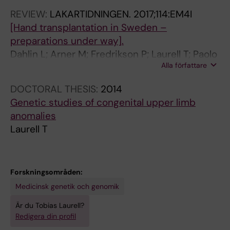
Lindstrand A; Tesi B; Laurell T; Nordgren A
REVIEW:
LAKARTIDNINGEN.
2017;114:EM4I
[Hand transplantation in Sweden –
preparations under way].
Dahlin L; Arner M; Fredrikson P; Laurell T; Paolo
Alla författare
S; Wadström J; Wiberg M
DOCTORAL THESIS:
2014
Genetic studies of congenital upper limb
anomalies
Laurell T
Forskningsområden:
Medicinsk genetik och genomik
Är du Tobias Laurell?
Redigera din profil