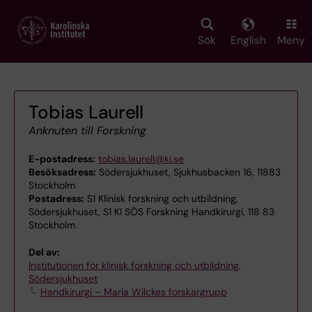
Skip
to
main
Sök
English
Meny
content
Tobias Laurell
Anknuten till Forskning
E-postadress:
tobias.laurell@ki.se
Besöksadress:
Södersjukhuset, Sjukhusbacken 16, 11883
Stockholm
Postadress:
S1 Klinisk forskning och utbildning,
Södersjukhuset, S1 KI SÖS Forskning Handkirurgi, 118 83
Stockholm
Del av:
Institutionen för klinisk forskning och utbildning,
Södersjukhuset
Handkirurgi – Maria Wilckes forskargrupp