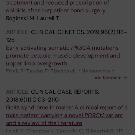
treatment and reduced prescription of
opioids after outpatient hand surgery].
Roginski M; Laurell T
ARTICLE:
CLINICAL GENETICS.
2019;96(2):118-
125
Early activating somatic
PIK3CA
mutations
promote ectopic muscle development and
upper limb overgrowth
Frisk S; Taylan F; Blaszczyk I; Nennesmo I;
Alla författare
Anneren G; Herm B; Stattin E-L; Zachariadis V;
Lindstrand A; Tesi B; Laurell T; Nordgren A
ARTICLE:
CLINICAL CASE REPORTS.
2018;6(11):2103-2110
Goltz syndrome in males: A clinical report of a
male patient carrying a novel
PORCN
variant
and a review of the literature
Frisk S; Grandpeix-Guyodo C; Silwerfeldt KP;