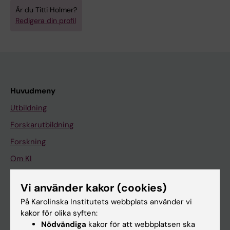
Är du Titti Holmer?
Redigera din profil
Huvudmeny
Utbildning
Forskarutbildning
Forskning
Om KI
Vi använder kakor (cookies)
På gång
På Karolinska Institutets webbplats använder vi
Nyheter
kakor för olika syften:
Nödvändiga
kakor för att webbplatsen ska
Kalender