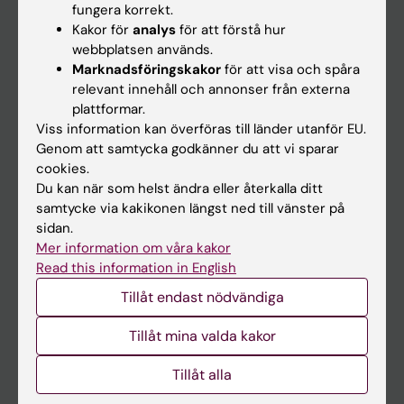
fungera korrekt.
Kakor för
analys
för att förstå hur
Student
webbplatsen används.
Marknadsföringskakor
för att visa och spåra
Ladok
relevant innehåll och annonser från externa
Canvas
plattformar.
Viss information kan överföras till länder utanför EU.
Schema
Genom att samtycka godkänner du att vi sparar
Studentmejlen
cookies.
Du kan när som helst ändra eller återkalla ditt
Kurs- och programwebbar
samtycke via kakikonen längst ned till vänster på
Student på KI
sidan.
Mer information om våra kakor
Read this information in English
Medarbetare
Tillåt endast nödvändiga
Medarbetarportalen
Tillåt mina valda kakor
Kontakta och besök KI
Tillåt alla
Universitetsbiblioteket