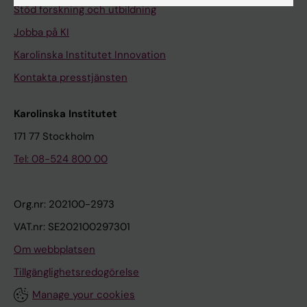
Stöd forskning och utbildning
Jobba på KI
Karolinska Institutet Innovation
Kontakta presstjänsten
Karolinska Institutet
171 77 Stockholm
Tel: 08-524 800 00
Org.nr: 202100-2973
VAT.nr: SE202100297301
Om webbplatsen
Tillgänglighetsredogörelse
Manage your cookies