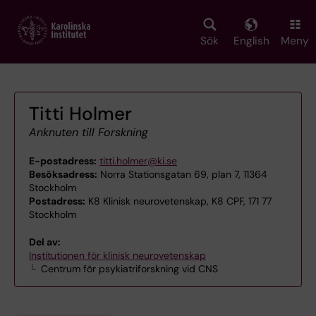
Skip
to
main
Sök
English
Meny
content
Titti Holmer
Anknuten till Forskning
E-postadress:
titti.holmer@ki.se
Besöksadress:
Norra Stationsgatan 69, plan 7, 11364
Stockholm
Postadress:
K8 Klinisk neurovetenskap, K8 CPF, 171 77
Stockholm
Del av:
Institutionen för klinisk neurovetenskap
Centrum för psykiatriforskning vid CNS