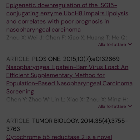
Epigenetic downregulation of the ISG15-
conjugating enzyme UbcH8 impairs lipolysis
and correlates with poor prognosis in
nasopharyngeal carcinoma
Zhou X; Wei J; Chen F; Xiao X; Huang T; He Q;
Alla författare
Wang S; Du C; Mo Y; Lin L; Xie Y; Wei L; Lan Y;
Murata M; Huang G; Ernberg I; Matskova L;
ARTICLE:
PLOS ONE.
2015;10(7):e0132669
Zhang Z
Nasopharyngeal Epstein-Barr Virus Load: An
Efficient Supplementary Method for
Population-Based Nasopharyngeal Carcinoma
Screening
Chen Y; Zhao W; Lin L; Xiao X; Zhou X; Ming H;
Alla författare
Huang T; Liao J; Li Y; Zeng X; Huang G; Ye W;
Zhang Z
ARTICLE:
TUMOR BIOLOGY.
2014;35(4):3755-
3763
Cytochrome b5 reductase 2 is a novel