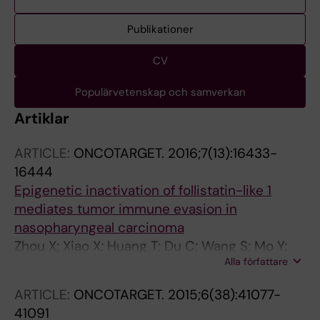
Publikationer
CV
Populärvetenskap och samverkan
Artiklar
ARTICLE:
ONCOTARGET.
2016;7(13):16433-
16444
Epigenetic inactivation of follistatin-like 1
mediates tumor immune evasion in
nasopharyngeal carcinoma
Zhou X; Xiao X; Huang T; Du C; Wang S; Mo Y;
Alla författare
Ma N; Murata M; Li B; Wen W; Huang G; Zeng X;
Zhang Z
ARTICLE:
ONCOTARGET.
2015;6(38):41077-
41091