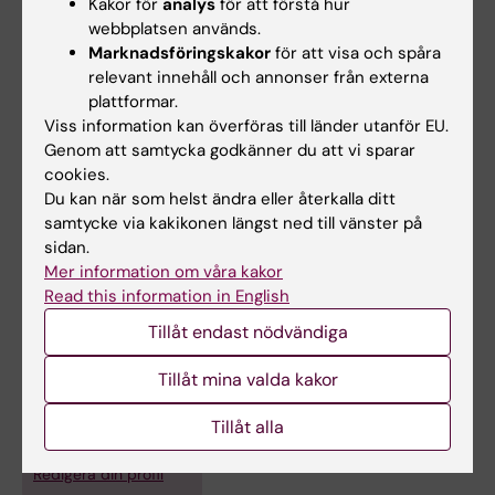
Kakor för
analys
för att förstå hur
carcinoma
webbplatsen används.
Wang S; Xiao X; Zhou X; Huang T; Du C; Yu N;
Marknadsföringskakor
för att visa och spåra
Alla författare
Mo Y; Lin L; Zhang J; Ma N; Murata M; Huang G;
relevant innehåll och annonser från externa
plattformar.
Zhang Z
Viss information kan överföras till länder utanför EU.
Alla övriga publikationer
Genom att samtycka godkänner du att vi sparar
cookies.
DOCTORAL THESIS:
2020
Du kan när som helst ändra eller återkalla ditt
samtycke via kakikonen längst ned till vänster på
Dietary habits, commensal microbiome, and
sidan.
nasopharyngeal carcinoma
Mer information om våra kakor
Huang T
Read this information in English
Tillåt endast nödvändiga
Tillåt mina valda kakor
Forskningsområden:
Medicinsk genetik och genomik
Tillåt alla
Är du Tingting Huang?
Redigera din profil