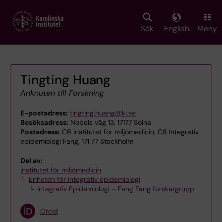
Skip
to
main
Sök
English
Meny
content
Tingting Huang
Anknuten till Forskning
E-postadress:
tingting.huang@ki.se
Besöksadress:
Nobels väg 13, 17177 Solna
Postadress:
C6 Institutet för miljömedicin, C6 Integrativ
epidemiologi Fang, 171 77 Stockholm
Del av:
Institutet för miljömedicin
Enheten för integrativ epidemiologi
Integrativ Epidemiologi – Fang Fang forskargrupp
Orcid