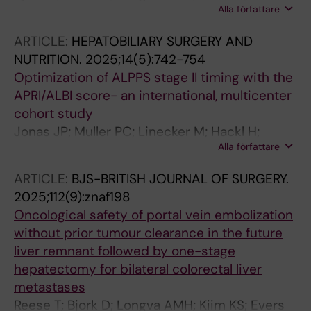
Alla författare
M; Larsen PN; Schultz NA; Rosok BI; Carling U;
Holmquist F; Lindell G; Sandstrom P; Bocker J;
ARTICLE:
HEPATOBILIARY SURGERY AND
Gilg S; Engstrand J; Sturesson C; Oldhafer KJ;
NUTRITION.
2025;14(5):742-754
Sparrelid E; Bjornsson B
Optimization of ALPPS stage II timing with the
APRI/ALBI score- an international, multicenter
cohort study
Jonas JP; Muller PC; Linecker M; Hackl H;
Alla författare
Santol J; Eshmuminov D; Rossler F; Ammann
M; Ignatavicius P; Guidetti C; Sander S; Ardiles
ARTICLE:
BJS-BRITISH JOURNAL OF SURGERY.
V; Wen Z; Romic I; Fronek J; Kysela M; Truant S;
2025;112(9):znaf198
Oldhafer K; Reese T; Rauchfuss F; Ulmer TF;
Oncological safety of portal vein embolization
Wahba R; Hahn O; Di Benedetto F; Fernandez-
without prior tumour clearance in the future
Placencia R; Robles-Campos R; Lopez V;
liver remnant followed by one-stage
Sparrelid E; Petrowsky H; Clavien P-A;
hepatectomy for bilateral colorectal liver
Starlinger P
metastases
Reese T; Bjork D; Longva AMH; Kiim KS; Evers