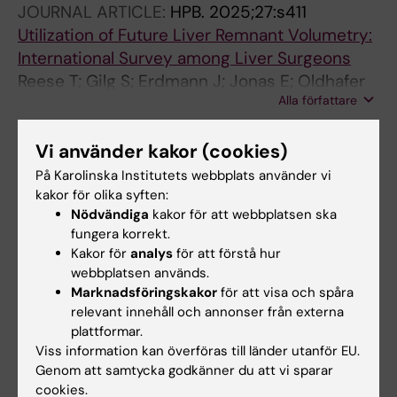
JOURNAL ARTICLE:
HPB.
2025;27:s411
Utilization of Future Liver Remnant Volumetry:
International Survey among Liver Surgeons
Reese T; Gilg S; Erdmann J; Jonas E; Oldhafer
Alla författare
K; Sparrelid E
JOURNAL ARTICLE:
HPB.
2025;27:s233-s234
Vi använder kakor (cookies)
Upfront Portal Vein Embolization without Prior
På Karolinska Institutets webbplats använder vi
Tumor Clearance in the Future Liver Remnant
kakor för olika syften:
for Bilateral Colorectal Liver Metastases:
Nödvändiga
kakor för att webbplatsen ska
Northern European Cohort Study
fungera korrekt.
Kakor för
analys
för att förstå hur
Reese T; Björk D; Longva AMH; Kiim KS; Evers
webbplatsen används.
Alla författare
M; Larsen PN; Schultz NA; Røsok B; Carling U;
Marknadsföringskakor
för att visa och spåra
Lindell G; Sandström P; Böcker J; Gilg S;
relevant innehåll och annonser från externa
ARTICLE:
EJSO.
2024;50(11):108660
Engstrand J; Sturesson C; Oldhafer K;
plattformar.
Impact of the future liver remnant volume
Björnsson B; Sparrelid E
Viss information kan överföras till länder utanför EU.
before major hepatectomy
Genom att samtycka godkänner du att vi sparar
Reese T; Gilg S; Bocker J; Wagner KC; Vali M;
cookies.