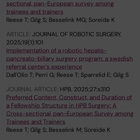
sectional, pan-European survey among
trainees and trainers
Reese T; Gilg S; Besselink MG; Soreide K
ARTICLE:
JOURNAL OF ROBOTIC SURGERY.
2025;19(1):101
Implementation of a robotic hepato-
pancreato-biliary surgery program: a swedish
referral center's experience
Dall'Olio T; Perri G; Reese T; Sparrelid E; Gilg S
JOURNAL ARTICLE:
HPB.
2025;27:s310
Preferred Content, Construct, and Duration of
a Fellowship Structure in HPB Surgery: A
Cross-sectional, pan-European Survey among
Trainees and Trainers
Reese T; Gilg S; Besselink M; Soreide K