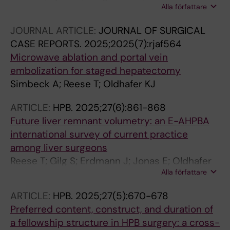
Alla författare
M; Larsen PN; Schultz NA; Rosok BI; Carling U;
Holmquist F; Lindell G; Sandstrom P; Bocker J;
JOURNAL ARTICLE:
JOURNAL OF SURGICAL
Gilg S; Engstrand J; Sturesson C; Oldhafer KJ;
CASE REPORTS.
2025;2025(7):rjaf564
Bjornsson B; Sparrelid E
Microwave ablation and portal vein
embolization for staged hepatectomy
Simbeck A; Reese T; Oldhafer KJ
ARTICLE:
HPB.
2025;27(6):861-868
Future liver remnant volumetry: an E-AHPBA
international survey of current practice
among liver surgeons
Reese T; Gilg S; Erdmann J; Jonas E; Oldhafer
Alla författare
KJ; Sparrelid E
ARTICLE:
HPB.
2025;27(5):670-678
Preferred content, construct, and duration of
a fellowship structure in HPB surgery: a cross-