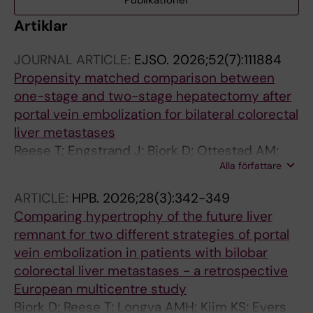
Publikationer
Artiklar
JOURNAL ARTICLE:
EJSO.
2026;52(7):111884
Propensity matched comparison between
one-stage and two-stage hepatectomy after
portal vein embolization for bilateral colorectal
liver metastases
Reese T; Engstrand J; Bjork D; Ottestad AM;
Alla författare
Kiim KS; Evers M; Larsen PN; Schultz NA; Rosok
BI; Carling U; Holmquist F; Lindell G; Sandstrom
ARTICLE:
HPB.
2026;28(3):342-349
P; Bocker J; Gilg S; Sturesson C; Oldhafer KJ;
Comparing hypertrophy of the future liver
Bjornsson B; Sparrelid E
remnant for two different strategies of portal
vein embolization in patients with bilobar
colorectal liver metastases - a retrospective
European multicentre study
Bjork D; Reese T; Longva AMH; Kiim KS; Evers