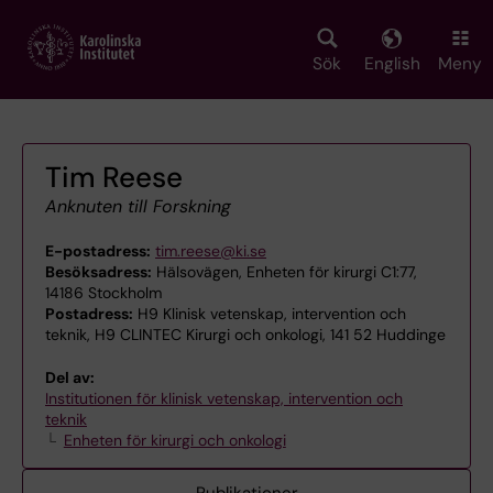
Skip
to
main
Sök
English
Meny
content
Tim Reese
Anknuten till Forskning
E-postadress:
tim.reese@ki.se
Besöksadress:
Hälsovägen, Enheten för kirurgi C1:77,
14186 Stockholm
Postadress:
H9 Klinisk vetenskap, intervention och
teknik, H9 CLINTEC Kirurgi och onkologi, 141 52 Huddinge
Del av:
Institutionen för klinisk vetenskap, intervention och
teknik
Enheten för kirurgi och onkologi