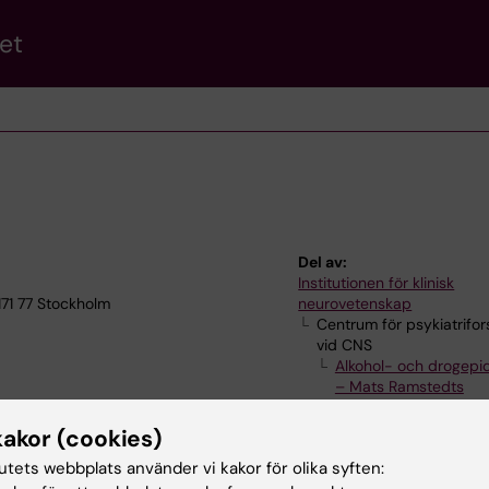
et
Del av:
Institutionen för klinisk
171 77 Stockholm
neurovetenskap
Centrum för psykiatrifor
vid CNS
Alkohol- och drogepi
– Mats Ramstedts
forskargrupp
kakor (cookies)
tutets webbplats använder vi kakor för olika syften: