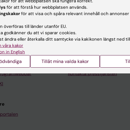
akor för att webbplatsen ska fungera korrekt.
lys
för att förstå hur webbplatsen används.
ingskakor
för att visa och spåra relevant innehåll och annonser
Kontakta och besök KI
 överföras till länder utanför EU.
 godkänner du att vi sparar cookies.
Universitetsbiblioteket
t ändra eller återkalla ditt samtycke via kakikonen längst ned til
Stöd forskning och utbildning
 våra kakor
on in English
Jobba på KI
nödvändiga
Tillåt mina valda kakor
Ti
len
Karolinska Institutet Innovati
programwebbar
Kontakta presstjänsten
KI
re
portalen