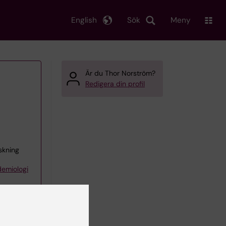
English
Sök
Meny
Är du Thor Norström?
Redigera din profil
skning
demiologi