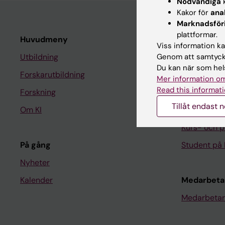
Nödvändiga
k
Kakor för
ana
Marknadsför
plattformar.
Huvudmeny
Student
Viss information kan
Genom att samtycka
Utbildning
Ladok
Du kan när som hels
Forskarutbildning
Canvas
Mer information om
Read this informati
Forskning
Schema
Tillåt endast 
Om KI
Studentmej
Kurs- och 
På gång
Student på 
Nyheter
Kalender
Medarbeta
Medarbetar