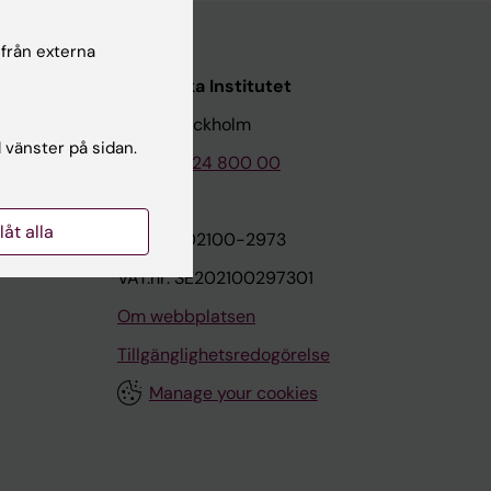
 från externa
Karolinska Institutet
171 77 Stockholm
l vänster på sidan.
Tel: 08-524 800 00
llåt alla
on
Org.nr: 202100-2973
VAT.nr: SE202100297301
Om webbplatsen
Tillgänglighetsredogörelse
Manage your cookies