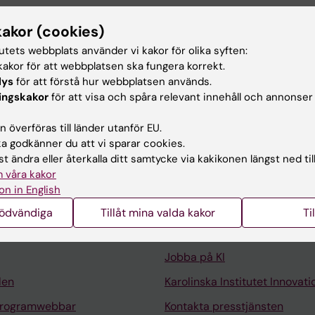
DVANCES.
2025;11(47):eadx9450
ns pathway drives stereotyped behavior through an av
kakor (cookies)
benula circuit
tutets webbplats använder vi kakor för olika syften:
Y; Graziano M; Forastieri C; Contestabile A; Hahne S; Jun
akor för att webbplatsen ska fungera korrekt.
no E; Cao X; Skara V; Mantas I; Giatrellis S; Carlen M; Sa
Alla 
lys
för att förstå hur webbplatsen används.
K
ingskakor
för att visa och spåra relevant innehåll och annonser
 överföras till länder utanför EU.
 godkänner du att vi sparar cookies.
t ändra eller återkalla ditt samtycke via kakikonen längst ned til
 våra kakor
Kontakta och besök KI
on in English
Universitetsbiblioteket
nödvändiga
Tillåt mina valda kakor
Ti
Stöd forskning och utbildning
Jobba på KI
len
Karolinska Institutet Innovati
programwebbar
Kontakta presstjänsten