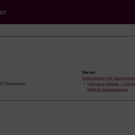
et
Del av:
Institutionen för neurovet
 77 Stockholm
Hjärnans kretsar – Kons
Meletis forskargrupp