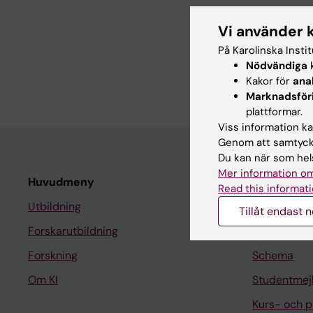
ARTICLE:
SCIENCE A
A striosomal accumbe
Vi använder 
Esr1+hypothalamic-ha
På Karolinska Insti
Contesse T; Bektash B
Nödvändiga
k
Nikolakopoulou I; Rubi
Kakor för
ana
Calvigioni D; Meletis 
Marknadsför
plattformar.
Viss information kan
Genom att samtycka
Du kan när som hels
Mer information om
Huvudmeny
Student
Read this informati
Utbildning
Ladok
Tillåt endast 
Forskarutbildning
Canvas
Forskning
Schema
Om KI
Studentmej
Kurs- och 