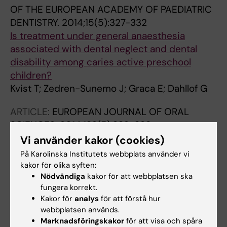
OF THE EUROPEAN ACADEMY OF PAEDIATRIC
DENTISTRY.
2014;15(5):327-332
Is treatment under general anaesthesia
associated with dental neglect and dental
disability among caries active preschool
children?
Kvist T; Zedren-Sunemo J; Graca E; Dahllof G
ARTICLE:
EUROPEAN JOURNAL OF ORAL
SCIENCES.
2014;122(5):332-338
The dilemma of reporting suspicions of child
Vi använder kakor (cookies)
maltreatment in pediatric dentistry
På Karolinska Institutets webbplats använder vi
Kvist T; Wickstrom A; Miglis I; Dahllof G
kakor för olika syften:
Nödvändiga
kakor för att webbplatsen ska
ARTICLE:
EUROPEAN JOURNAL OF ORAL
fungera korrekt.
Kakor för
analys
för att förstå hur
SCIENCES.
2013;121(6):594-599
webbplatsen används.
Association between adolescents' self-
Marknadsföringskakor
för att visa och spåra