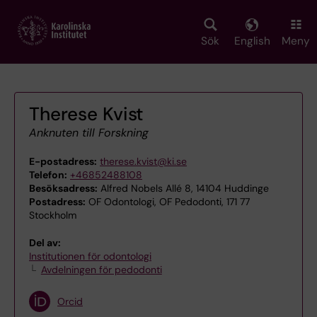
Skip
to
main
Sök
English
Meny
content
Therese Kvist
Anknuten till Forskning
E-postadress:
therese.kvist@ki.se
Telefon:
+46852488108
Besöksadress:
Alfred Nobels Allé 8, 14104 Huddinge
Postadress:
OF Odontologi, OF Pedodonti, 171 77
Stockholm
Del av:
Institutionen för odontologi
Avdelningen för pedodonti
Orcid