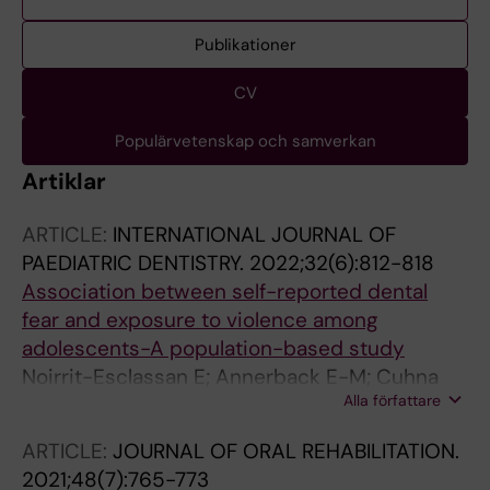
Publikationer
CV
Populärvetenskap och samverkan
Artiklar
ARTICLE:
INTERNATIONAL JOURNAL OF
PAEDIATRIC DENTISTRY.
2022;32(6):812-818
Association between self-reported dental
fear and exposure to violence among
adolescents-A population-based study
Noirrit-Esclassan E; Annerback E-M; Cuhna
Alla författare
Soares F; Dahllof G; Kvist T
ARTICLE:
JOURNAL OF ORAL REHABILITATION.
2021;48(7):765-773