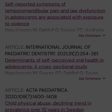
Self-reported symptoms of
temporomandibular pain and jaw dysfunction
in adolescents are associated with exposure
to violence
Nascimento M; Dahllof G; Soares FC; Andrade
Alla författare
de Souza Mayer TM; Kvist T; Colares V
ARTICLE:
INTERNATIONAL JOURNAL OF
PAEDIATRIC DENTISTRY.
2021;31(2):254-261
Determinants of self-perceived oral health in
adolescents: A cross-sectional study
Nascimento M; Soares FC; Dahllof G; Souto
Alla författare
Maior GB; Kvist T; Colares V
ARTICLE:
ACTA PAEDIATRICA.
2020;109(7):1400-1408
Child physical abuse, declining trend in
prevalence over 10 years in Sweden