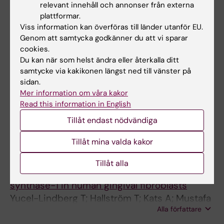
perceived oral health and self-reported
relevant innehåll och annonser från externa
experiences of abuse
plattformar.
Kvist T; Annerback E-M; Sahlqvist L; Flodmark
Viss information kan överföras till länder utanför EU.
Alla författare
Genom att samtycka godkänner du att vi sparar
O; Dahllof G
cookies.
ARTICLE:
SWEDISH DENTAL JOURNAL.
Du kan när som helst ändra eller återkalla ditt
samtycke via kakikonen längst ned till vänster på
SUPPLEMENT.
2012;36(1):15-24
sidan.
Clinical routines and management of
Mer information om våra kakor
suspected child abuse or neglect in Public
Read this information in English
Dental Service in Sweden
Tillåt endast nödvändiga
Kvist T; Malmberg F; Boovist A-K; Larheden H;
Alla författare
Dahllof G
Tillåt mina valda kakor
ARTICLE:
INFLAMMATION.
2004;28(2):89-95
Tillåt alla
Induction of microsomal prostaglandin E
synthase-1 in human gingival fibroblasts
Yucel-Lindberg T; Hallström T; Kats A; Mustafa
Alla författare
M; Modéer T