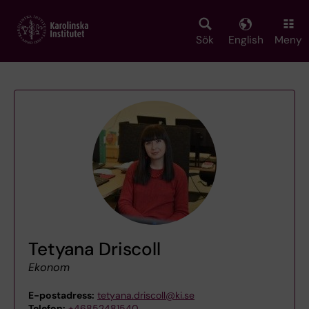
Skip
to
main
Sök
English
Meny
content
Tetyana Driscoll
Ekonom
E-postadress:
tetyana.driscoll@ki.se
Telefon:
+46852481540