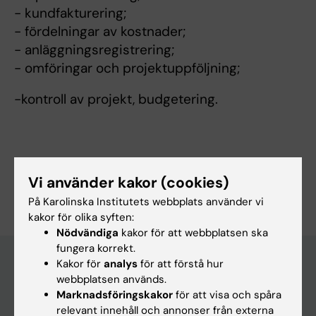
- kundfakturering;
- fördelningar av kostnader;
- anläggningsregistrering;
- omföringar och projektuppföljning;
-kontroll av projekt, budgetering.
Är du Tetyana Driscoll?
Vi använder kakor (cookies)
Redigera din profil
På Karolinska Institutets webbplats använder vi
kakor för olika syften:
Nödvändiga
kakor för att webbplatsen ska
fungera korrekt.
Kakor för
analys
för att förstå hur
webbplatsen används.
Huvudmeny
Marknadsföringskakor
för att visa och spåra
relevant innehåll och annonser från externa
Utbildning