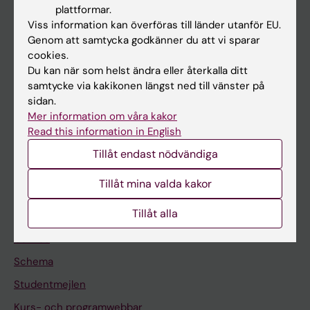
plattformar.
Forskarutbildning
Viss information kan överföras till länder utanför EU.
Genom att samtycka godkänner du att vi sparar
Forskning
cookies.
Om KI
Du kan när som helst ändra eller återkalla ditt
samtycke via kakikonen längst ned till vänster på
sidan.
På gång
Mer information om våra kakor
Read this information in English
Nyheter
Tillåt endast nödvändiga
Kalender
Tillåt mina valda kakor
Student
Tillåt alla
Ladok
Canvas
Schema
Studentmejlen
Kurs- och programwebbar