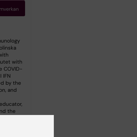
amverkan
munology
olinska
with
utet with
he COVID-
I IFN
ed by the
on, and
educator,
and the
eir