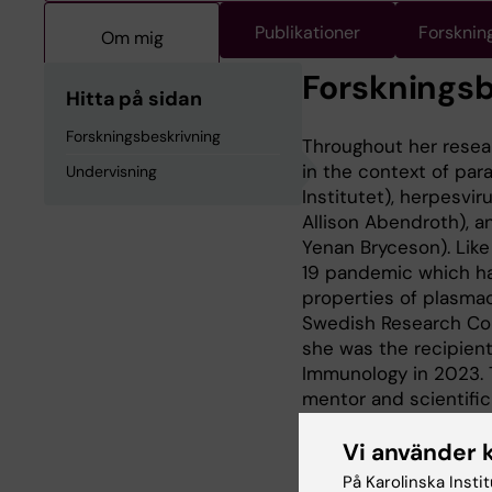
Publikationer
Forsknin
Om mig
Forskningsb
Hitta på sidan
Forskningsbeskrivning
Throughout her resear
in the context of par
Undervisning
Institutet), herpesvi
Allison Abendroth), a
Yenan Bryceson). Like
19 pandemic which has
properties of plasmac
Swedish Research Cou
she was the recipient
Immunology in 2023. T
mentor and scientific
proliferative and fun
potential in viral dise
Vi använder 
På Karolinska Insti