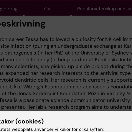
gsbidrag
CV
Populärvetenskap och s
eskrivning
ch career Tessa has followed a curiosity for NK cell im
asite infection (during an undergraduate exchange at Kar
rus pathogenesis (in her PhD at the University of Sydney 
nd immunodeficiency (in her postdoc at Karolinska Instit
 many scientists, she picked up a side project during t
 expanded her research interests to the antiviral type 
ytoid dendritic cells. Her research is currently support
ncil, Åke Wiberg’s Foundation and Jeansson’s Foundati
 of the Jonas Söderquist Foundation Prize in Virology &
essa is a passionate science communicator, university 
 presenter. Her lab’s research program aims to underst
ctional homeostasis of innate immune cells to harness th
ase and aging.
kakor (cookies)
tutets webbplats använder vi kakor för olika syften: