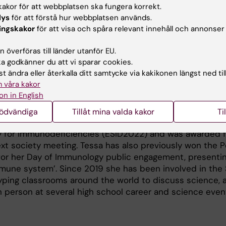
akor för att webbplatsen ska fungera korrekt.
lys
för att förstå hur webbplatsen används.
ng
ingskakor
för att visa och spåra relevant innehåll och annonser
 överföras till länder utanför EU.
ed as a course lecturer, tutorial leader, and laboratory 
 godkänner du att vi sparar cookies.
and the University of Sydney. Her teaching profile covers
t ändra eller återkalla ditt samtycke via kakikonen längst ned til
 program courses on immunology, virology, and human bi
 våra kakor
on in English
ion
ience communicator in person and online on Twitter/X
nödvändiga
Tillåt mina valda kakor
Ti
2022 she was recognised as the Top Influencer at the me
 for Immunodeficiencies (ESID2022) and was awarded f
next society meeting. Tessa has also previously won the P
for her Day of Immunology public engagement, presentin
immune system’. Since 2019 she has been involved in the
yping classrooms around the world to discuss science, a
in person at several high school career and science even