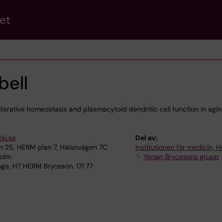
et
bell
iferative homeostasis and plasmacytoid dendritic cell function in agi
ki.se
Del av:
 25, HERM plan 7, Hälsovägen 7C
Institutionen för medicin, 
holm
Yenan Brycesons grupp
ge, H7 HERM Bryceson, 171 77