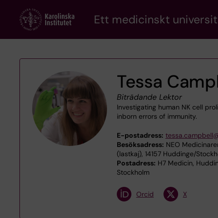
Skip
Ett medicinskt universit
to
main
content
Tessa Camp
Biträdande Lektor
Investigating human NK cell prol
inborn errors of immunity.
E-postadress:
tessa.campbell@
Besöksadress:
NEO Medicinaren
(lastkaj), 14157 Huddinge/Stock
Postadress:
H7 Medicin, Huddin
Stockholm
Orcid
X