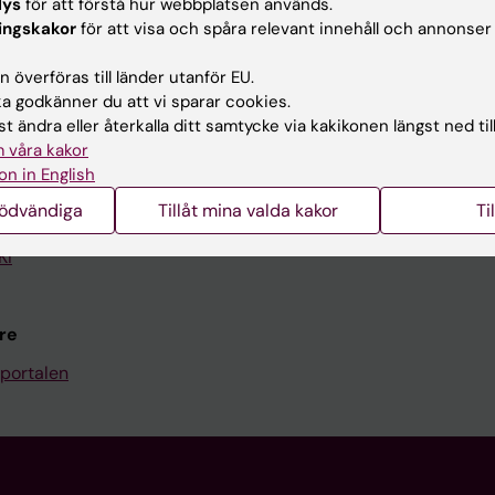
lys
för att förstå hur webbplatsen används.
Kontakta och besök KI
ingskakor
för att visa och spåra relevant innehåll och annonser
Universitetsbiblioteket
 överföras till länder utanför EU.
 godkänner du att vi sparar cookies.
Stöd forskning och utbildning
t ändra eller återkalla ditt samtycke via kakikonen längst ned til
Jobba på KI
 våra kakor
on in English
len
Karolinska Institutet Innovati
nödvändiga
Tillåt mina valda kakor
Ti
programwebbar
Kontakta presstjänsten
KI
re
portalen