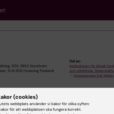
et
Del av:
bildning, SÖS, 11883 Stockholm
Institutionen för klinisk for
set, S1 KI SÖS Forskning Pediatrik
och utbildning, Södersjukh
Forskargrupp Erik Melén
kakor (cookies)
tutets webbplats använder vi kakor för olika syften:
akor för att webbplatsen ska fungera korrekt.