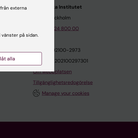
Karolinska Institutet
 från externa
171 77 Stockholm
Tel: 08-524 800 00
l vänster på sidan.
on
Org.nr: 202100-2973
llåt alla
VAT.nr: SE202100297301
Om webbplatsen
Tillgänglighetsredogörelse
Manage your cookies