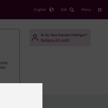
English
Sök
Meny
Är du Tess Diandra Pottinger?
Redigera din profil
skning
uset