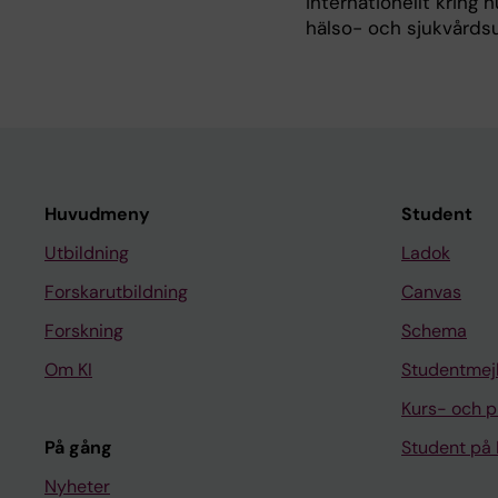
internationellt kring 
hälso- och sjukvårdsu
Huvudmeny
Student
Utbildning
Ladok
Forskarutbildning
Canvas
Forskning
Schema
Om KI
Studentmej
Kurs- och 
På gång
Student på 
Nyheter