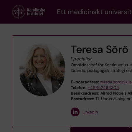
Skip
Ett medicinskt universit
to
main
content
Teresa Sörö
Specialist
Områdeschef för Kontinuerligt l
lärande, pedagogisk strategi och
E-postadress:
teresa.soro@ki.s
Telefon:
+46852484304
Besöksadress:
Alfred Nobels Al
Postadress:
TL Undervisning och
LinkedIn