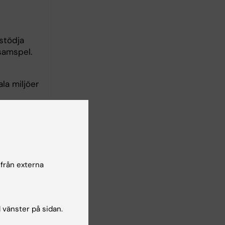
stödja
 samspel.
la miljöer
 från externa
l vänster på sidan.