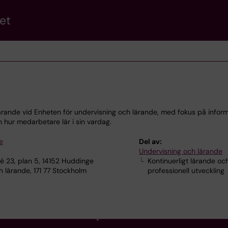
et
ärande vid Enheten för undervisning och lärande, med fokus på inform
 hur medarbetare lär i sin vardag.
e
Del av:
Undervisning och lärande
lé 23, plan 5, 14152 Huddinge
Kontinuerligt lärande oc
 lärande, 171 77 Stockholm
professionell utveckling