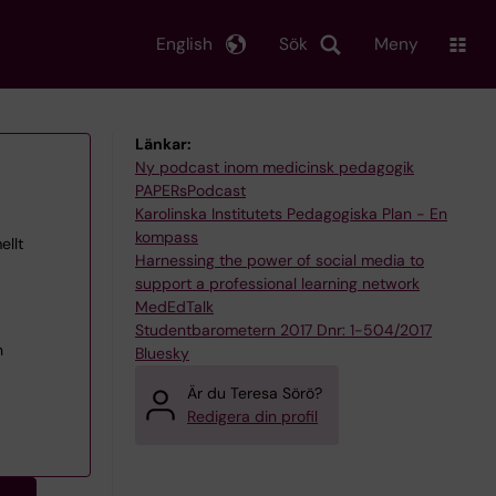
English
Sök
Meny
Länkar:
Ny podcast inom medicinsk pedagogik
PAPERsPodcast
Karolinska Institutets Pedagogiska Plan - En
kompass
ellt
Harnessing the power of social media to
support a professional learning network
MedEdTalk
Studentbarometern 2017 Dnr: 1-504/2017
h
Bluesky
Är du Teresa Sörö?
Redigera din profil