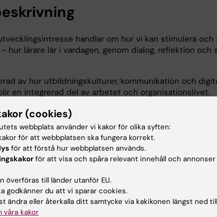
eskrivning
utvecklingsintresse handlar om hur vi kan stimulera och 
 – hur lärare lär i vardagen, genom dialog, reflektion och
serad av hur utbildningskulturer, kommunikation och digita
blir en integrerad del av arbetet och organisationslivet.
kakor (cookies)
tutets webbplats använder vi kakor för olika syften:
tverksbaserat lärande
akor för att webbplatsen ska fungera korrekt.
ioner och utbildningskulturer
lys
för att förstå hur webbplatsen används.
ka lärmiljöer
ingskakor
för att visa och spåra relevant innehåll och annonser
et och tillit i lärande
sign för kontinuerligt lärande
 överföras till länder utanför EU.
 godkänner du att vi sparar cookies.
t ändra eller återkalla ditt samtycke via kakikonen längst ned til
ng
 våra kakor