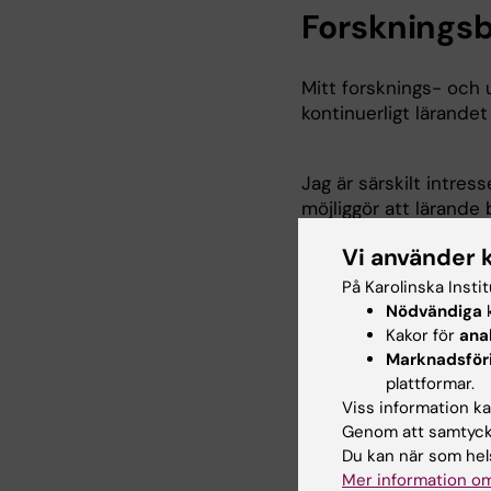
Forskningsb
Mitt forsknings- och 
kontinuerligt lärandet
Jag är särskilt intres
möjliggör att lärande 
Intresseområden:
Vi använder 
På Karolinska Insti
Informellt och nä
Nödvändiga
k
Lärande organisat
Kakor för
ana
Digitala och fysis
Marknadsför
Psykologisk tryggh
plattformar.
Evidensbaserad de
Viss information kan
Genom att samtycka
Du kan när som hels
Undervisni
Mer information om