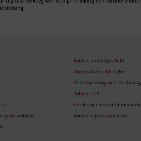
hur digitala verktyg och design thinking kan förändra lär
tbildning.
Kontakta och besök KI
Universitetsbiblioteket
Stöd forskning och utbildning
Jobba på KI
len
Karolinska Institutet Innovati
programwebbar
Kontakta presstjänsten
KI