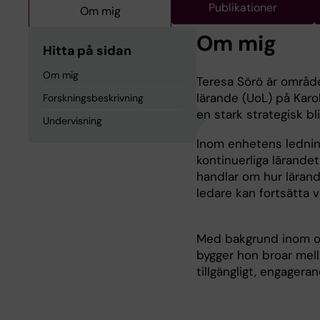
Publikationer
Om mig
Om mig
Hitta på sidan
Om mig
Teresa Sörö är område
lärande (UoL) på Kar
Forskningsbeskrivning
en stark strategisk bl
Undervisning
Inom enhetens ledning
kontinuerliga lärandet
handlar om hur lärande
ledare kan fortsätta v
Med bakgrund inom om
bygger hon broar mell
tillgängligt, engagera