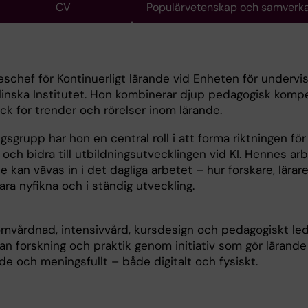
CV
Populärvetenskap och samverk
schef för Kontinuerligt lärande vid Enheten för undervi
olinska Institutet. Hon kombinerar djup pedagogisk kom
ick för trender och rörelser inom lärande.
sgrupp har hon en central roll i att forma riktningen för
 och bidra till utbildningsutvecklingen vid KI. Hennes ar
 kan vävas in i det dagliga arbetet – hur forskare, lärar
ara nyfikna och i ständig utveckling.
vårdnad, intensivvård, kursdesign och pedagogiskt le
an forskning och praktik genom initiativ som gör lärande
nde och meningsfullt – både digitalt och fysiskt.