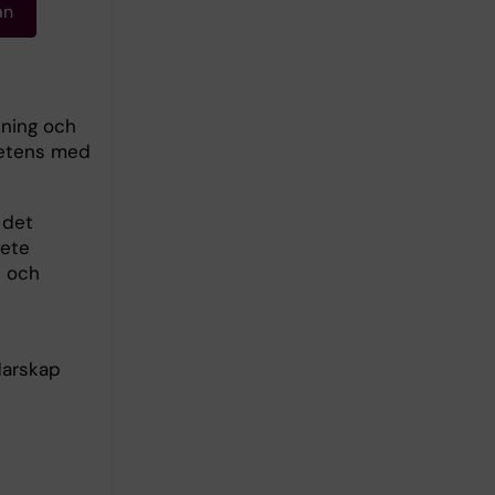
an
sning och
petens med
 det
bete
e och
darskap