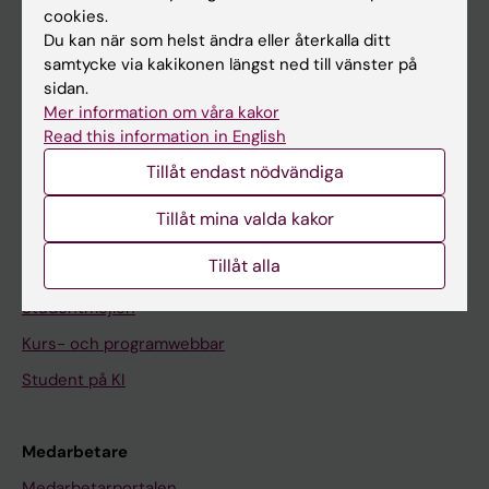
cookies.
På gång
Du kan när som helst ändra eller återkalla ditt
samtycke via kakikonen längst ned till vänster på
Nyheter
sidan.
Kalender
Mer information om våra kakor
Read this information in English
Student
Tillåt endast nödvändiga
Ladok
Tillåt mina valda kakor
Canvas
Tillåt alla
Schema
Studentmejlen
Kurs- och programwebbar
Student på KI
Medarbetare
Medarbetarportalen