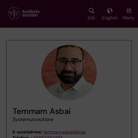
Skip
to
main
Sök
English
Meny
content
Temmam Asbai
Systemutvecklare
E-postadress:
temmam.asbai@ki.se
Telefon:
+46852482493