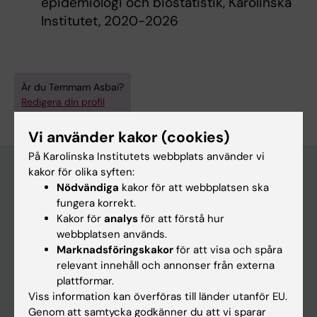
epidemiologi och biostatistik, Karolinska
Institutet, 2020-2026
Är du Temmam Asbai?
Redigera din profil
Vi använder kakor (cookies)
På Karolinska Institutets webbplats använder vi
kakor för olika syften:
Nödvändiga
kakor för att webbplatsen ska
Huvudmeny
fungera korrekt.
Kakor för
analys
för att förstå hur
Utbildning
webbplatsen används.
Forskarutbildning
Marknadsföringskakor
för att visa och spåra
relevant innehåll och annonser från externa
Forskning
plattformar.
Om KI
Viss information kan överföras till länder utanför EU.
Genom att samtycka godkänner du att vi sparar