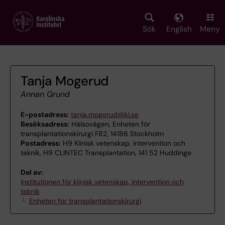
Skip
to
main
Sök
English
Meny
content
Tanja Mogerud
Annan Grund
E-postadress:
tanja.mogerud@ki.se
Besöksadress:
Hälsovägen, Enheten för
transplantationskirurgi F82, 14186 Stockholm
Postadress:
H9 Klinisk vetenskap, intervention och
teknik, H9 CLINTEC Transplantation, 141 52 Huddinge
Del av:
Institutionen för klinisk vetenskap, intervention och
teknik
Enheten för transplantationskirurgi