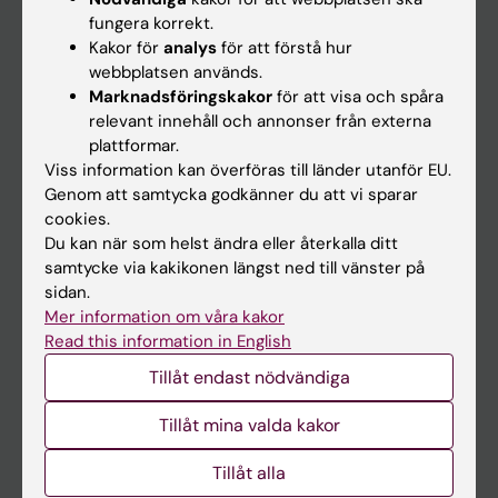
Kalender
fungera korrekt.
Kakor för
analys
för att förstå hur
webbplatsen används.
Student
Marknadsföringskakor
för att visa och spåra
Ladok
relevant innehåll och annonser från externa
plattformar.
Canvas
Viss information kan överföras till länder utanför EU.
Schema
Genom att samtycka godkänner du att vi sparar
cookies.
Studentmejlen
Du kan när som helst ändra eller återkalla ditt
Kurs- och programwebbar
samtycke via kakikonen längst ned till vänster på
sidan.
Student på KI
Mer information om våra kakor
Read this information in English
Medarbetare
Tillåt endast nödvändiga
Medarbetarportalen
Tillåt mina valda kakor
Kontakta och besök KI
Tillåt alla