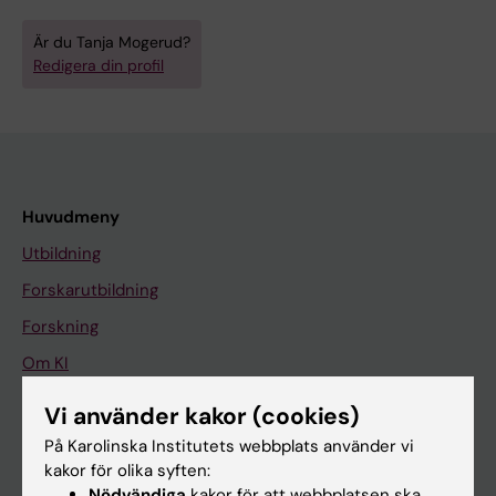
Är du Tanja Mogerud?
Redigera din profil
Huvudmeny
Utbildning
Forskarutbildning
Forskning
Om KI
Vi använder kakor (cookies)
På gång
På Karolinska Institutets webbplats använder vi
kakor för olika syften:
Nyheter
Nödvändiga
kakor för att webbplatsen ska