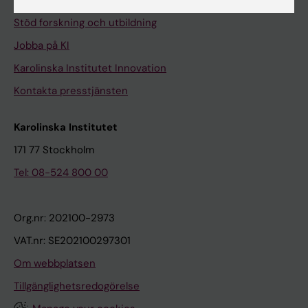
Universitetsbiblioteket
Stöd forskning och utbildning
Jobba på KI
Karolinska Institutet Innovation
Kontakta presstjänsten
Karolinska Institutet
171 77 Stockholm
Tel: 08-524 800 00
Org.nr: 202100-2973
VAT.nr: SE202100297301
Om webbplatsen
Tillgänglighetsredogörelse