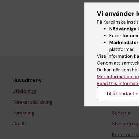
ARTICLE:
NPJ DIGITAL
Simulating mismatch 
Vi använder 
the retrospective VAI
På Karolinska Insti
Schurz H; Solander K;
Nödvändiga
k
H; Zackrisson S; Stran
Kakor för
ana
Marknadsför
plattformar.
Viss information kan
Genom att samtycka
Du kan när som hels
Mer information om
Huvudmeny
Student
Read this informati
Utbildning
Ladok
Tillåt endast 
Forskarutbildning
Canvas
Forskning
Schema
Om KI
Studentmej
Kurs- och 