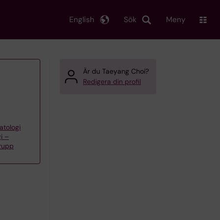
English
Sök
Meny
Är du Taeyang Choi?
Redigera din profil
atologi
i –
grupp