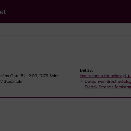
et
Del av:
séns Gata 51, L2:03, 17176 Solna
Institutionen för onkologi-p
 77 Stockholm
Datadriven Bröstradiolog
Fredrik Strands forskar