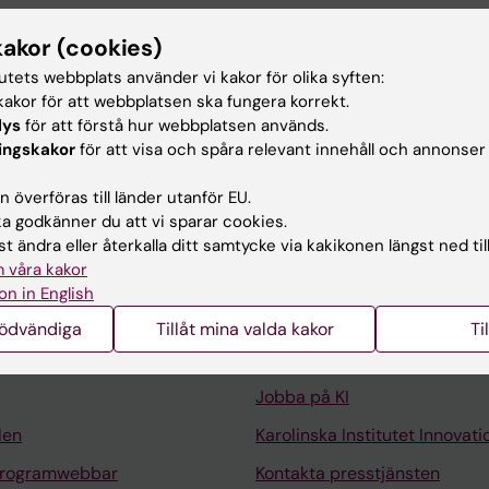
 MEDICINE.
2025;8(1):259
between calibration and target population in AI for m
kakor (cookies)
B study
tutets webbplats använder vi kakor för olika syften:
 Astrom D; Cossio F; Choi T; Dustler M; Lundstrom C; Gu
akor för att webbplatsen ska fungera korrekt.
Alla 
d F
lys
för att förstå hur webbplatsen används.
ingskakor
för att visa och spåra relevant innehåll och annonser
 överföras till länder utanför EU.
 godkänner du att vi sparar cookies.
t ändra eller återkalla ditt samtycke via kakikonen längst ned til
 våra kakor
Kontakta och besök KI
on in English
Universitetsbiblioteket
nödvändiga
Tillåt mina valda kakor
Ti
Stöd forskning och utbildning
Jobba på KI
len
Karolinska Institutet Innovati
programwebbar
Kontakta presstjänsten