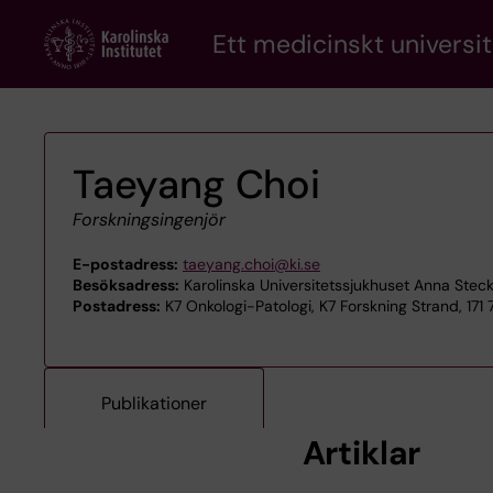
Skip
Ett medicinskt universit
to
main
content
Taeyang Choi
Forskningsingenjör
E-postadress:
taeyang.choi@ki.se
Besöksadress:
Karolinska Universitetssjukhuset Anna Steck
Postadress:
K7 Onkologi-Patologi, K7 Forskning Strand, 171
Publikationer
Artiklar