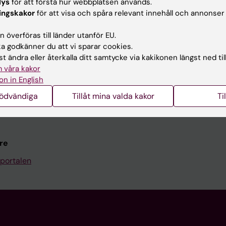
Kontakta och besök KI
lys
för att förstå hur webbplatsen används.
ingskakor
för att visa och spåra relevant innehåll och annonser
Universitetsbiblioteket
 överföras till länder utanför EU.
Stöd forskning och utbildning
 godkänner du att vi sparar cookies.
Jobba på KI
t ändra eller återkalla ditt samtycke via kakikonen längst ned til
 våra kakor
len
Karolinska Institutet Innovati
on in English
programwebbar
Kontakta presstjänsten
nödvändiga
Tillåt mina valda kakor
Ti
KI
re
portalen