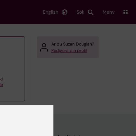
English
Sök
Meny
Är du Suzan Douglah?
Redigera din profil
gi,
le