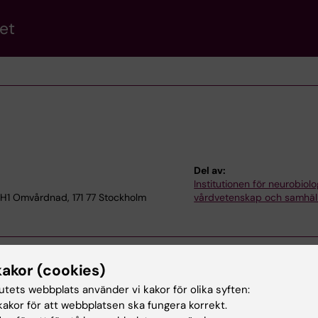
et
Del av:
Institutionen för neurobiolo
 H1 Omvårdnad, 171 77 Stockholm
vårdvetenskap och samhäl
kakor (cookies)
tutets webbplats använder vi kakor för olika syften:
akor för att webbplatsen ska fungera korrekt.