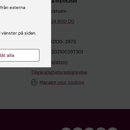
Karolinska Institutet
 från externa
171 77 Stockholm
Tel: 08-524 800 00
l vänster på sidan.
on
Org.nr: 202100-2973
VAT.nr: SE202100297301
llåt alla
Om webbplatsen
Tillgänglighetsredogörelse
Manage your cookies