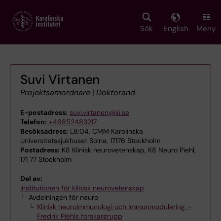
Skip
to
main
Sök
English
Meny
content
Suvi Virtanen
Projektsamordnare
|
Doktorand
E-postadress:
suvi.virtanen@ki.se
Telefon:
+46852483217
Besöksadress:
L8:04, CMM Karolinska
Universitetssjukhuset Solna, 17176 Stockholm
Postadress:
K8 Klinisk neurovetenskap, K8 Neuro Piehl,
171 77 Stockholm
Del av:
Institutionen för klinisk neurovetenskap
Avdelningen för neuro
Klinisk neuroimmunologi och immunmodulering –
Fredrik Piehls forskargrupp