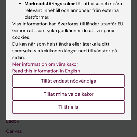
Marknadsföringskakor
för att visa och spåra
relevant innehåll och annonser från externa
Huvudmeny
plattformar.
Viss information kan överföras till länder utanför EU.
Utbildning
Genom att samtycka godkänner du att vi sparar
Forskarutbildning
cookies.
Du kan när som helst ändra eller återkalla ditt
Forskning
samtycke via kakikonen längst ned till vänster på
Om KI
sidan.
Mer information om våra kakor
Read this information in English
På gång
Tillåt endast nödvändiga
Nyheter
Tillåt mina valda kakor
Kalender
Tillåt alla
Student
Ladok
Canvas