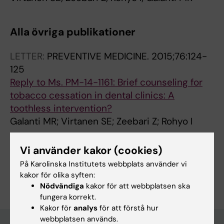
Alla övriga publikationer
LETTER:
PREVENTIVE MEDICINE.
2015;76:124-
125
Reply to Ms. PM-14-1161: Brief counseling for
tobacco cessation in dental clinics: A
toothless intervention?
Galanti MR; Virtanen SE; Zeebari Z; Rohyo I
Vi använder kakor (cookies)
På Karolinska Institutets webbplats använder vi
Är du Suvi Virtanen?
kakor för olika syften:
Redigera din profil
Nödvändiga
kakor för att webbplatsen ska
fungera korrekt.
Kakor för
analys
för att förstå hur
webbplatsen används.