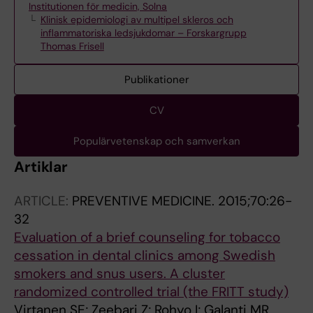
Institutionen för medicin, Solna
Klinisk epidemiologi av multipel skleros och
inflammatoriska ledsjukdomar – Forskargrupp
Thomas Frisell
Publikationer
CV
Populärvetenskap och samverkan
Artiklar
ARTICLE:
PREVENTIVE MEDICINE.
2015;70:26-
32
Evaluation of a brief counseling for tobacco
cessation in dental clinics among Swedish
smokers and snus users. A cluster
randomized controlled trial (the FRITT study)
Virtanen SE; Zeebari Z; Rohyo I; Galanti MR