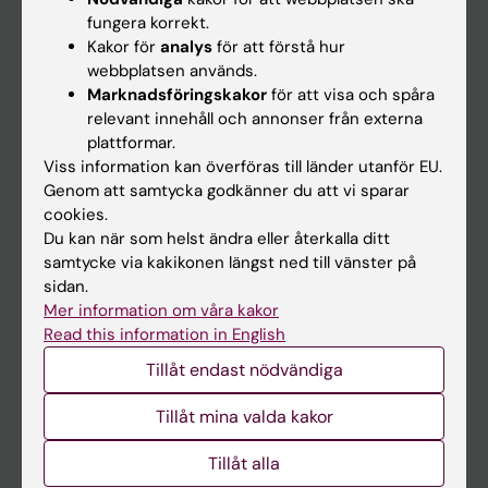
Kalender
fungera korrekt.
Kakor för
analys
för att förstå hur
webbplatsen används.
Student
Marknadsföringskakor
för att visa och spåra
Ladok
relevant innehåll och annonser från externa
plattformar.
Canvas
Viss information kan överföras till länder utanför EU.
Schema
Genom att samtycka godkänner du att vi sparar
cookies.
Studentmejlen
Du kan när som helst ändra eller återkalla ditt
Kurs- och programwebbar
samtycke via kakikonen längst ned till vänster på
sidan.
Student på KI
Mer information om våra kakor
Read this information in English
Medarbetare
Tillåt endast nödvändiga
Medarbetarportalen
Tillåt mina valda kakor
Kontakta och besök KI
Tillåt alla