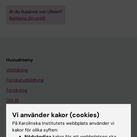
Är du Susanne von Ulitzen?
Redigera din profil
Huvudmeny
Utbildning
Forskarutbildning
Forskning
Om KI
Vi använder kakor (cookies)
På gång
På Karolinska Institutets webbplats använder vi
kakor för olika syften:
Nyheter
Nödvändiga
kakor för att webbplatsen ska