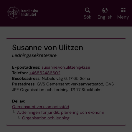
Skip
to
main
Sök
English
Meny
content
Susanne von Ulitzen
Ledningssekreterare
E-postadress:
susanne.von.ulitzen@ki.se
Telefon:
+46852486602
Besöksadress:
Nobels väg 6, 17165 Solna
Postadress:
GVS Gemensamt verksamhetsstöd, GVS
JPE Organisation och Ledning, 171 77 Stockholm
Del av:
Gemensamt verksamhetsstöd
Avdelningen för juridik, planering och ekonomi
Organisation och ledning