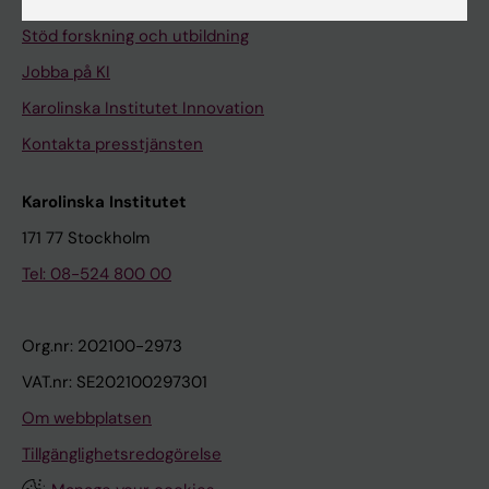
Universitetsbiblioteket
Stöd forskning och utbildning
Jobba på KI
Karolinska Institutet Innovation
Kontakta presstjänsten
Karolinska Institutet
171 77 Stockholm
Tel: 08-524 800 00
Org.nr: 202100-2973
VAT.nr: SE202100297301
Om webbplatsen
Tillgänglighetsredogörelse