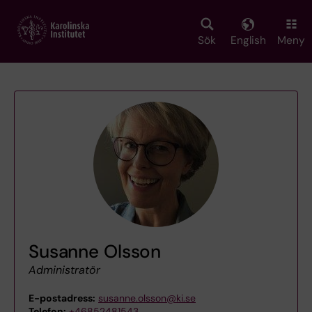
Skip
to
main
Sök
English
Meny
content
Susanne Olsson
Administratör
E-postadress:
susanne.olsson@ki.se
Telefon:
+46852481543