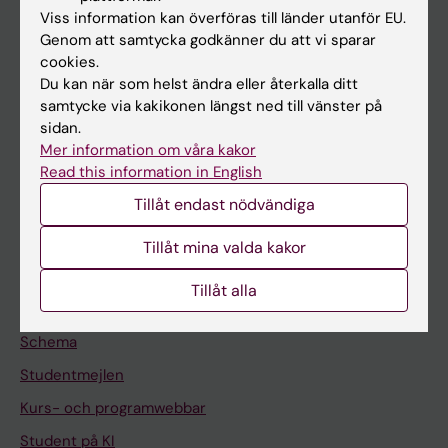
Viss information kan överföras till länder utanför EU.
Forskning
Genom att samtycka godkänner du att vi sparar
Om KI
cookies.
Du kan när som helst ändra eller återkalla ditt
samtycke via kakikonen längst ned till vänster på
På gång
sidan.
Mer information om våra kakor
Nyheter
Read this information in English
Kalender
Tillåt endast nödvändiga
Student
Tillåt mina valda kakor
Ladok
Tillåt alla
Canvas
Schema
Studentmejlen
Kurs- och programwebbar
Student på KI