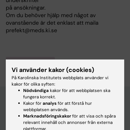
underskrifter
på ansökningar.
Om du behöver hjälp med något av
ovanstående är det enklast att maila
prefekt@meds.ki.se
Är du Susanne Olsson?
Vi använder kakor (cookies)
Redigera din profil
På Karolinska Institutets webbplats använder vi
kakor för olika syften:
Nödvändiga
kakor för att webbplatsen ska
fungera korrekt.
Kakor för
analys
för att förstå hur
Huvudmeny
webbplatsen används.
Marknadsföringskakor
för att visa och spåra
Utbildning
relevant innehåll och annonser från externa
Forskarutbildning
plattformar.