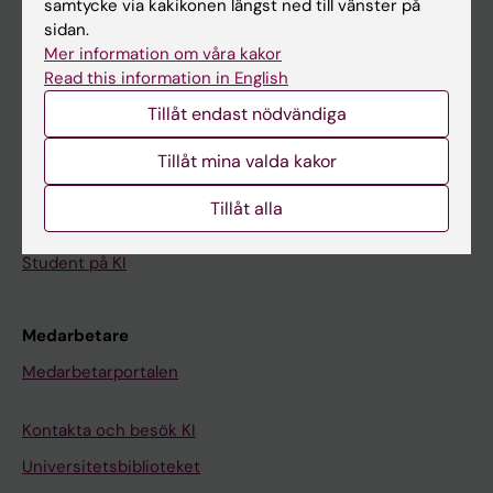
samtycke via kakikonen längst ned till vänster på
sidan.
Student
Mer information om våra kakor
Read this information in English
Ladok
Tillåt endast nödvändiga
Canvas
Schema
Tillåt mina valda kakor
Studentmejlen
Tillåt alla
Kurs- och programwebbar
Student på KI
Medarbetare
Medarbetarportalen
Kontakta och besök KI
Universitetsbiblioteket