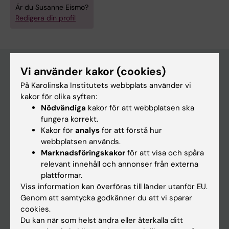
Är du Susanne Eismo?
Redigera din profil
Vi använder kakor (cookies)
På Karolinska Institutets webbplats använder vi
Huvudmeny
kakor för olika syften:
Utbildning
Nödvändiga
kakor för att webbplatsen ska
fungera korrekt.
Forskarutbildning
Kakor för
analys
för att förstå hur
Forskning
webbplatsen används.
Marknadsföringskakor
för att visa och spåra
Om KI
relevant innehåll och annonser från externa
plattformar.
Viss information kan överföras till länder utanför EU.
På gång
Genom att samtycka godkänner du att vi sparar
Nyheter
cookies.
Du kan när som helst ändra eller återkalla ditt
Kalender