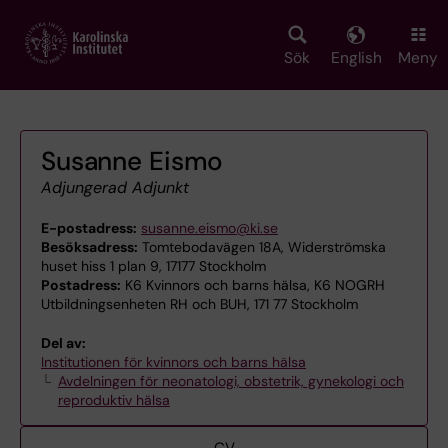
Skip
to
main
Sök
English
Meny
content
Susanne Eismo
Adjungerad Adjunkt
E-postadress:
susanne.eismo@ki.se
Besöksadress:
Tomtebodavägen 18A, Widerströmska
huset hiss 1 plan 9, 17177 Stockholm
Postadress:
K6 Kvinnors och barns hälsa, K6 NOGRH
Utbildningsenheten RH och BUH, 171 77 Stockholm
Del av:
Institutionen för kvinnors och barns hälsa
Avdelningen för neonatologi, obstetrik, gynekologi och
reproduktiv hälsa