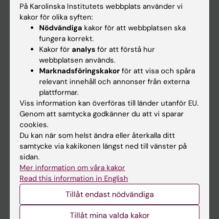
På Karolinska Institutets webbplats använder vi
kakor för olika syften:
Nödvändiga
kakor för att webbplatsen ska
På gång
fungera korrekt.
Nyheter
Kakor för
analys
för att förstå hur
webbplatsen används.
Kalender
Marknadsföringskakor
för att visa och spåra
relevant innehåll och annonser från externa
Student
plattformar.
Viss information kan överföras till länder utanför EU.
Ladok
Genom att samtycka godkänner du att vi sparar
Canvas
cookies.
Du kan när som helst ändra eller återkalla ditt
Schema
samtycke via kakikonen längst ned till vänster på
Studentmejlen
sidan.
Mer information om våra kakor
Kurs- och programwebbar
Read this information in English
Student på KI
Tillåt endast nödvändiga
Tillåt mina valda kakor
Medarbetare