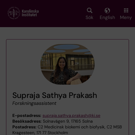
Skip
to
main
Sök
English
Meny
content
Supraja Sathya Prakash
Forskningsassistent
E-postadress:
supraja.sathya.prakash@ki.se
Besöksadress:
Solnavägen 9, 17165 Solna
Postadress:
C2 Medicinsk biokemi och biofysik, C2 MSB
Kragesteen, 171 77 Stockholm