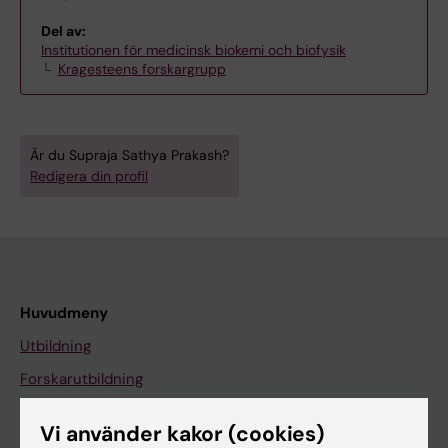
Del av:
Institutionen för medicinsk biokemi och biofysik
Kragesteens forskargrupp
Är du Supraja Sathya Prakash?
Redigera din profil
Huvudmeny
Utbildning
Forskarutbildning
Forskning
Vi använder kakor (cookies)
Om KI