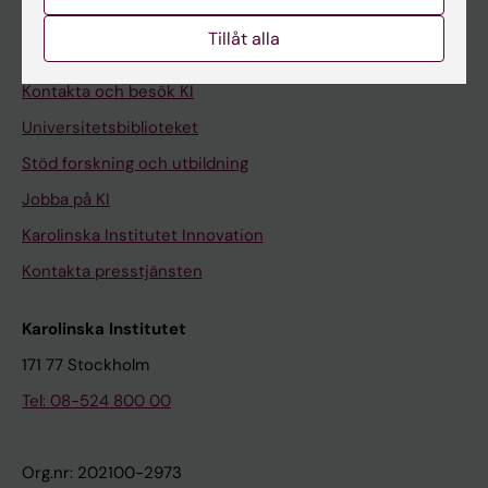
Medarbetarportalen
Tillåt alla
Kontakta och besök KI
Universitetsbiblioteket
Stöd forskning och utbildning
Jobba på KI
Karolinska Institutet Innovation
Kontakta presstjänsten
Karolinska Institutet
171 77 Stockholm
Tel: 08-524 800 00
Org.nr: 202100-2973