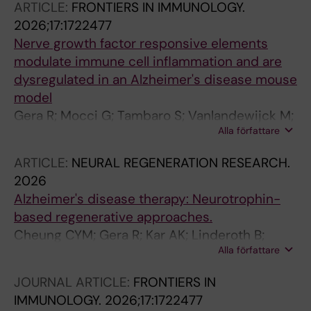
ARTICLE:
FRONTIERS IN IMMUNOLOGY.
2026;17:1722477
Nerve growth factor responsive elements
modulate immune cell inflammation and are
dysregulated in an Alzheimer's disease mouse
model
Gera R; Mocci G; Tambaro S; Vanlandewijck M;
Alla författare
Nilsson P; Eriksdotter M; Mitra S
ARTICLE:
NEURAL REGENERATION RESEARCH.
2026
Alzheimer's disease therapy: Neurotrophin-
based regenerative approaches.
Cheung CYM; Gera R; Kar AK; Linderoth B;
Alla författare
Eriksdotter M; Mitra S
JOURNAL ARTICLE:
FRONTIERS IN
IMMUNOLOGY.
2026;17:1722477