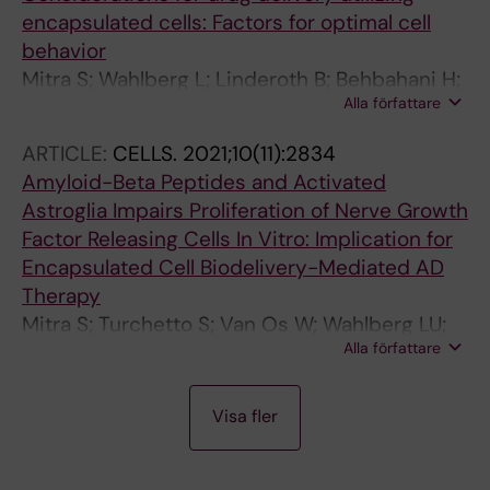
encapsulated cells: Factors for optimal cell
behavior
Mitra S; Wahlberg L; Linderoth B; Behbahani H;
Alla författare
Eriksdotter M
ARTICLE:
CELLS.
2021;10(11):2834
Amyloid-Beta Peptides and Activated
Astroglia Impairs Proliferation of Nerve Growth
Factor Releasing Cells In Vitro: Implication for
Encapsulated Cell Biodelivery-Mediated AD
Therapy
Mitra S; Turchetto S; Van Os W; Wahlberg LU;
Alla författare
Linderoth B; Behbahani H; Eriksdotter M
A
J
A
A
A
A
A
A
A
A
A
A
A
A
A
A
A
Visa fler
R
O
R
R
R
R
R
R
R
R
R
R
R
R
R
R
R
T
U
T
T
T
T
T
T
T
T
T
T
T
T
T
T
T
I
R
I
I
I
I
I
I
I
I
I
I
I
I
I
I
I