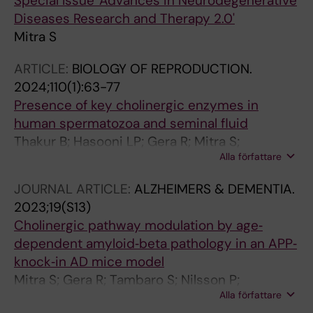
Special Issue 'Advances in Neurodegenerative
Diseases Research and Therapy 2.0'
Mitra S
ARTICLE:
BIOLOGY OF REPRODUCTION.
2024;110(1):63-77
Presence of key cholinergic enzymes in
human spermatozoa and seminal fluid
Thakur B; Hasooni LP; Gera R; Mitra S;
Alla författare
Bjorndahl L; Darreh-Shori T
JOURNAL ARTICLE:
ALZHEIMERS & DEMENTIA.
2023;19(S13)
Cholinergic pathway modulation by age‐
dependent amyloid‐beta pathology in an APP‐
knock‐in AD mice model
Mitra S; Gera R; Tambaro S; Nilsson P;
Alla författare
Linderoth B; Behbahani H; Darreh‐Shori T;