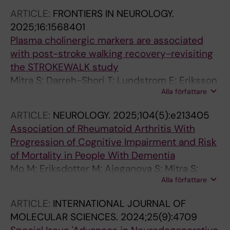
Eriksdotter M
ARTICLE:
FRONTIERS IN NEUROLOGY.
2025;16:1568401
Plasma cholinergic markers are associated
with post-stroke walking recovery-revisiting
the STROKEWALK study
Mitra S; Darreh-Shori T; Lundstrom E; Eriksson
Alla författare
S; Cederholm T; Eriksdotter M; Vahlberg B
ARTICLE:
NEUROLOGY.
2025;104(5):e213405
Association of Rheumatoid Arthritis With
Progression of Cognitive Impairment and Risk
of Mortality in People With Dementia
Mo M; Eriksdotter M; Ajeganova S; Mitra S;
Alla författare
Garcia-Ptacek S; Xu H
ARTICLE:
INTERNATIONAL JOURNAL OF
MOLECULAR SCIENCES.
2024;25(9):4709