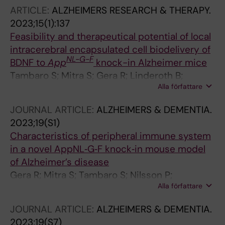
Eriksdotter M
ARTICLE:
ALZHEIMERS RESEARCH & THERAPY.
2023;15(1):137
Feasibility and therapeutical potential of local
intracerebral encapsulated cell biodelivery of
NL-G-F
BDNF to
App
knock-in Alzheimer mice
Tambaro S; Mitra S; Gera R; Linderoth B;
Alla författare
Wahlberg LU; Darreh-Shori T; Behbahani H;
Nilsson P; Eriksdotter M
JOURNAL ARTICLE:
ALZHEIMERS & DEMENTIA.
2023;19(S1)
Characteristics of peripheral immune system
in a novel AppNL‐G‐F knock‐in mouse model
of Alzheimer’s disease
Gera R; Mitra S; Tambaro S; Nilsson P;
Alla författare
Eriksdotter M
JOURNAL ARTICLE:
ALZHEIMERS & DEMENTIA.
2023;19(S7)