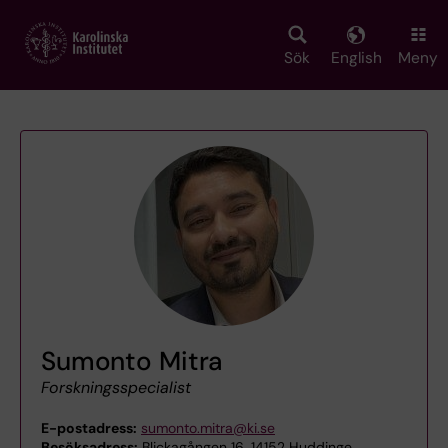
Skip
to
main
Sök
English
Meny
content
Sumonto Mitra
Forskningsspecialist
E-postadress:
sumonto.mitra@ki.se
Besöksadress:
Blickagången 16, 14152 Huddinge