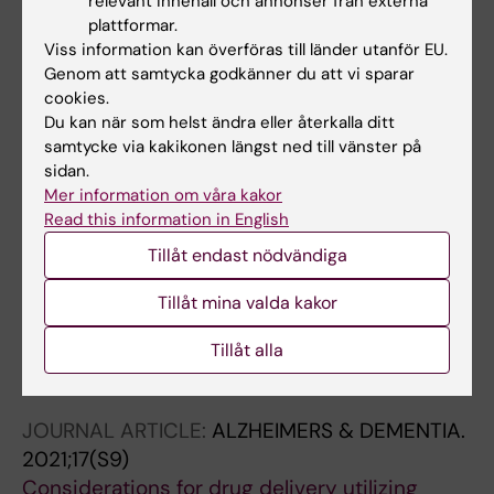
relevant innehåll och annonser från externa
Microglia Impairs Proliferation and Induces
plattformar.
Senescence In-Vitro in NGF Releasing Cells
Viss information kan överföras till länder utanför EU.
Genom att samtycka godkänner du att vi sparar
Used in Encapsulated Cell Biodelivery for
cookies.
Alzheimer's Disease Therapy
Du kan när som helst ändra eller återkalla ditt
Mitra S; Gera R; Sundheimer J; Lemee M;
samtycke via kakikonen längst ned till vänster på
Alla författare
Wahlberg LU; Linderoth B; Eriksdotter M;
sidan.
Behbahani H
Mer information om våra kakor
ARTICLE:
EBIOMEDICINE.
2022;77:103882
Read this information in English
Multiple therapeutic effects of human neural
Tillåt endast nödvändiga
stem cells derived from induced pluripotent
stem cells in a rat model of post-traumatic
Tillåt mina valda kakor
syringomyelia
Tillåt alla
Xu T; Li X; Guo Y; Uhlin E; Holmberg L; Mitra S;
Alla författare
Winn D; Falk A; Sundstrom E
JOURNAL ARTICLE:
ALZHEIMERS & DEMENTIA.
2021;17(S9)
Considerations for drug delivery utilizing