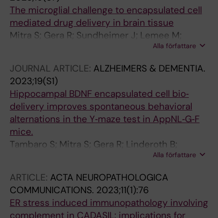
The microglial challenge to encapsulated cell
mediated drug delivery in brain tissue
Mitra S; Gera R; Sundheimer J; Lemee M;
Alla författare
Wahlberg L; Linderoth B; Behbahani H;
Eriksdotter M
JOURNAL ARTICLE:
ALZHEIMERS & DEMENTIA.
2023;19(S1)
Hippocampal BDNF encapsulated cell bio‐
delivery improves spontaneous behavioral
alternations in the Y‐maze test in AppNL‐G‐F
mice.
Tambaro S; Mitra S; Gera R; Linderoth B;
Alla författare
Wahlberg L; Behbahani H; Darreh‐Shori T;
Nilsson P; Eriksdotter M
ARTICLE:
ACTA NEUROPATHOLOGICA
COMMUNICATIONS.
2023;11(1):76
ER stress induced immunopathology involving
complement in CADASIL: implications for