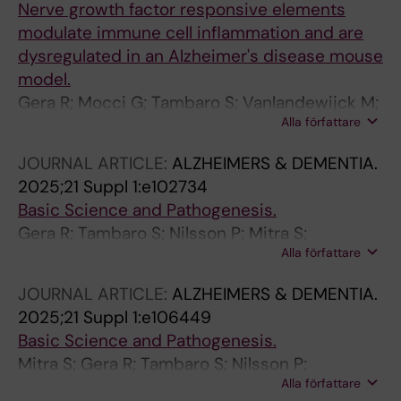
Nerve growth factor responsive elements
modulate immune cell inflammation and are
dysregulated in an Alzheimer's disease mouse
model.
Gera R; Mocci G; Tambaro S; Vanlandewijck M;
Alla författare
Nilsson P; Eriksdotter M; Mitra S
JOURNAL ARTICLE:
ALZHEIMERS & DEMENTIA.
2025;21 Suppl 1:e102734
Basic Science and Pathogenesis.
Gera R; Tambaro S; Nilsson P; Mitra S;
Alla författare
Eriksdotter M
JOURNAL ARTICLE:
ALZHEIMERS & DEMENTIA.
2025;21 Suppl 1:e106449
Basic Science and Pathogenesis.
Mitra S; Gera R; Tambaro S; Nilsson P;
Alla författare
Linderoth B; Behbahani H; Darreh-Shori T;