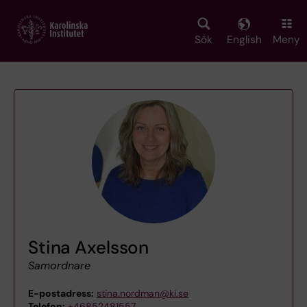
Skip
to
main
Sök
English
Meny
content
Stina Axelsson
Samordnare
E-postadress:
stina.nordman@ki.se
Telefon:
+46852481557