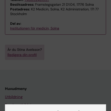
Besöksadress:
Framstegsgatan 21 D1:04, 17176 Solna
Postadress:
K2 Medicin, Solna, K2 Administration, 171 77
Stockholm
Del av:
Institutionen för medicin, Solna
Är du Stina Axelsson?
Redigera din profil
Huvudmeny
Utbildning
Forskarutbildning