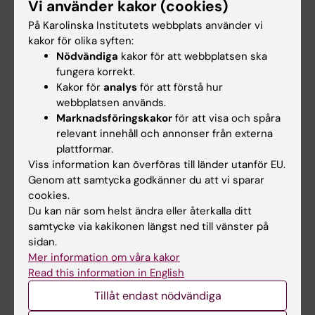
Vi använder kakor (cookies)
Forskning
På Karolinska Institutets webbplats använder vi
Om KI
kakor för olika syften:
Nödvändiga
kakor för att webbplatsen ska
fungera korrekt.
På gång
Kakor för
analys
för att förstå hur
Nyheter
webbplatsen används.
Marknadsföringskakor
för att visa och spåra
Kalender
relevant innehåll och annonser från externa
plattformar.
Student
Viss information kan överföras till länder utanför EU.
Genom att samtycka godkänner du att vi sparar
Ladok
cookies.
Canvas
Du kan när som helst ändra eller återkalla ditt
samtycke via kakikonen längst ned till vänster på
Schema
sidan.
Studentmejlen
Mer information om våra kakor
Read this information in English
Kurs- och programwebbar
Tillåt endast nödvändiga
Student på KI