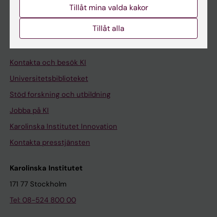
Tillåt mina valda kakor
Medarbetare
Tillåt alla
Medarbetarportalen
Kontakta och besök KI
Universitetsbiblioteket
Stöd forskning och utbildning
Jobba på KI
Karolinska Institutet Innovation
Kontakta presstjänsten
Karolinska Institutet
171 77 Stockholm
Tel: 08-524 800 00