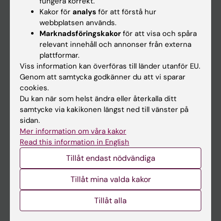
fungera korrekt.
Kakor för
analys
för att förstå hur
Student
webbplatsen används.
Ladok
Marknadsföringskakor
för att visa och spåra
relevant innehåll och annonser från externa
Canvas
plattformar.
Schema
Viss information kan överföras till länder utanför EU.
Genom att samtycka godkänner du att vi sparar
Studentmejlen
cookies.
Kurs- och programwebbar
Du kan när som helst ändra eller återkalla ditt
samtycke via kakikonen längst ned till vänster på
Student på KI
sidan.
Mer information om våra kakor
Read this information in English
Medarbetare
Tillåt endast nödvändiga
Medarbetarportalen
Tillåt mina valda kakor
Kontakta och besök KI
Tillåt alla
Universitetsbiblioteket
Stöd forskning och utbildning