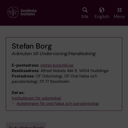
Skip
to
main
Sök
English
Meny
content
Stefan Borg
Anknuten till Undervisning/Handledning
E-postadress:
stefan.borg@ki.se
Besöksadress:
Alfred Nobels Allé 8, 14104 Huddinge
Postadress:
OF Odontologi, OF Oral hälsa och
parodontologi, 171 77 Stockholm
Del av:
Institutionen för odontologi
Avdelningen för oral hälsa och parodontologi