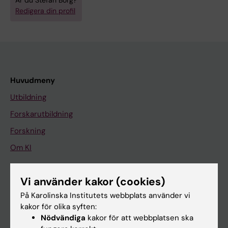
Är du Stefan Borg?
Redigera din profil
Huvudmeny
Utbildning
Forskarutbildning
Forskning
Om KI
Vi använder kakor (cookies)
På gång
På Karolinska Institutets webbplats använder vi
Nyheter
kakor för olika syften:
Kalender
Nödvändiga
kakor för att webbplatsen ska