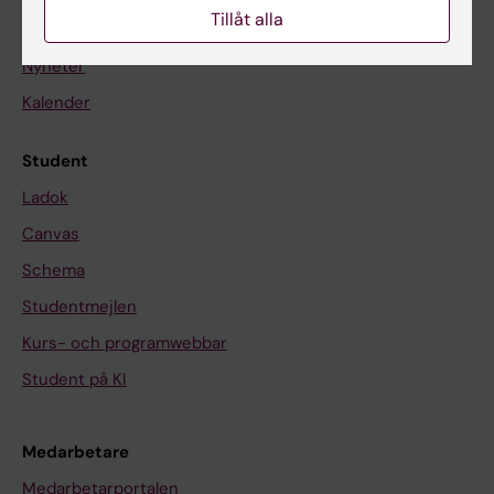
Tillåt alla
På gång
Nyheter
Kalender
Student
Ladok
Canvas
Schema
Studentmejlen
Kurs- och programwebbar
Student på KI
Medarbetare
Medarbetarportalen