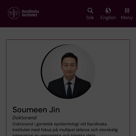
Skip
to
main
Sök
English
Meny
content
Soumeen Jin
Doktorand
Doktorand i genetisk epidemiologi vid Karolinska
Institutet med fokus på multipel skleros och storskalig
integration av genomiska och kliniska data.