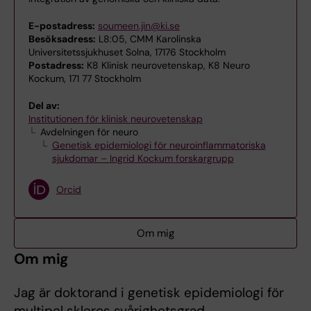
E-postadress:
soumeen.jin@ki.se
Besöksadress:
L8:05, CMM Karolinska
Universitetssjukhuset Solna, 17176 Stockholm
Postadress:
K8 Klinisk neurovetenskap, K8 Neuro
Kockum, 171 77 Stockholm
Del av:
Institutionen för klinisk neurovetenskap
Avdelningen för neuro
Genetisk epidemiologi för neuroinflammatoriska
sjukdomar – Ingrid Kockum forskargrupp
Orcid
Om mig
Om mig
Jag är doktorand i genetisk epidemiologi för
multipel skleros svårighetsgrad.