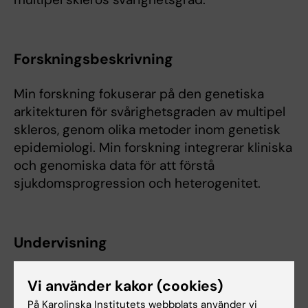
Forskningsbeskrivning
Min forskning fokuserar på den genetiska
arkitekturen för svårighetsgraden av multipel
skleros, genom olika metoder inom genetisk
epidemiologi. Min forskning integrerar kliniska
och genomiska data för att förstå
sjukdomsprogression och heterogenitet.
Undervisning
Jag har deltagit som en del av lärargruppen
Vi använder kakor (cookies)
för "Grundläggande statistisk genetik och
På Karolinska Institutets webbplats använder vi