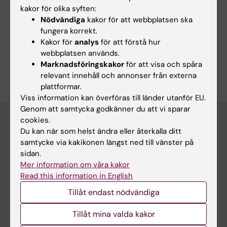
datavisualisering" (doktorandkurs nr 5308).
kakor för olika syften:
Nödvändiga
kakor för att webbplatsen ska
fungera korrekt.
Kakor för
analys
för att förstå hur
webbplatsen används.
Är du Soumeen Jin?
Marknadsföringskakor
för att visa och spåra
Redigera din profil
relevant innehåll och annonser från externa
plattformar.
Viss information kan överföras till länder utanför EU.
Genom att samtycka godkänner du att vi sparar
cookies.
Du kan när som helst ändra eller återkalla ditt
Huvudmeny
samtycke via kakikonen längst ned till vänster på
sidan.
Utbildning
Mer information om våra kakor
Forskarutbildning
Read this information in English
Forskning
Tillåt endast nödvändiga
Om KI
Tillåt mina valda kakor