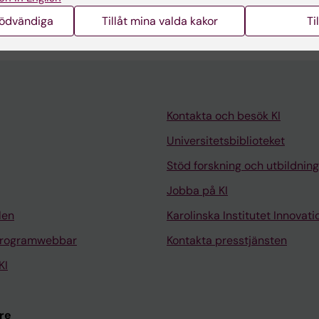
K; Sharp TV; Eliopoulos AG
nödvändiga
Tillåt mina valda kakor
Ti
Kontakta och besök KI
Universitetsbiblioteket
Stöd forskning och utbildning
Jobba på KI
len
Karolinska Institutet Innovati
programwebbar
Kontakta presstjänsten
KI
re