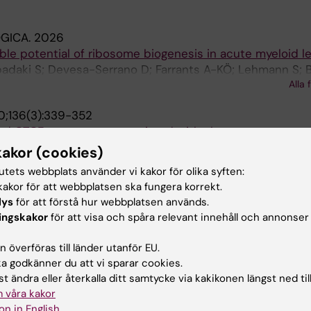
GICA.
2026
le potential of ribosome biogenesis in acute myeloid l
apadaki S; Devesa-Serrano D; Farrants A-KÖ; Lehmann S; B
Alla 
son A
;136(3):339-352
ed CTCF occupancy associated with aberrant gene expr
tor binding
kakor (cookies)
 Neddermeyer A; Bengtzen S; Nilsson C; Deneberg S; Cor
tutets webbplats använder vi kakor för olika syften:
Alla 
n A; Lehmann S
akor för att webbplatsen ska fungera korrekt.
lys
för att förstå hur webbplatsen används.
 THE AMERICAN CHEMICAL SOCIETY.
2017;139(15):5330
ingskakor
för att visa och spåra relevant innehåll och annonser
roxylation of Proline Promotes Active-Site Maturation
nou S; Aivaliotis M; Kotsifaki D; Arnaouteli S; Tomatsido
 överföras till länder utanför EU.
akis N; Miliara S; Griniezaki M; Tsalafouta A; Pergantis 
Alla 
 godkänner du att vi sparar cookies.
is V; Kokkinidis M
t ändra eller återkalla ditt samtycke via kakikonen längst ned til
013;8(11):e80470
 våra kakor
ed for optimal TRAF3 signaling capacity.
on in English