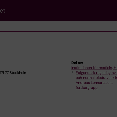
et
Del av:
Institutionen för medicin, 
171 77 Stockholm
Epigenetisk reglering av
och normal blodutveckli
Andreas Lennartssons
forskargrupp