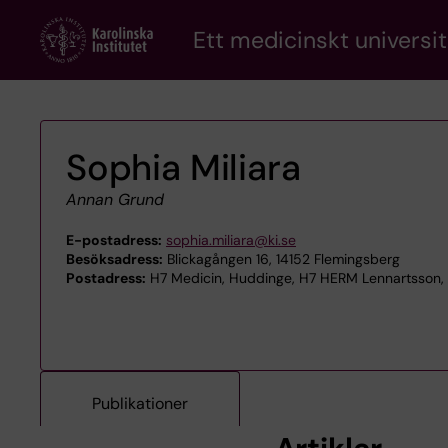
Skip
Ett medicinskt universit
to
main
content
Sophia Miliara
Annan Grund
E-postadress:
sophia.miliara@ki.se
Besöksadress:
Blickagången 16, 14152 Flemingsberg
Postadress:
H7 Medicin, Huddinge, H7 HERM Lennartsson, 
Publikationer