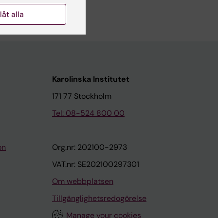
llåt alla
Karolinska Institutet
171 77 Stockholm
Tel: 08-524 800 00
on
Org.nr: 202100-2973
VAT.nr: SE202100297301
Om webbplatsen
Tillgänglighetsredogörelse
Manage your cookies