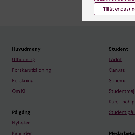
Miliara S; Gkouskou K
Tillåt endast 
Huvudmeny
Student
Utbildning
Ladok
Forskarutbildning
Canvas
Forskning
Schema
Om KI
Studentmej
Kurs- och 
På gång
Student på 
Nyheter
Kalender
Medarbeta