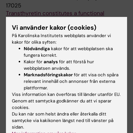
17025
Transthyretin constitutes a functional
component in pancreatic β-cell stimulus-
Vi använder kakor (cookies)
secretion coupling
På Karolinska Institutets webbplats använder vi
Refai E; Dekki N; Yang SN; Imreh G; Cabrera O;
kakor för olika syften:
Alla författare
Yu LN; Yang G; Norgren S; Rössner SM;
Nödvändiga
kakor för att webbplatsen ska
Inverardi L; Ricordi C; Olivecrona G;
fungera korrekt.
Andersson M; Jörnvall H; Berggren PO; Juntti-
Kakor för
analys
för att förstå hur
Alla övriga publikationer
Berggren L
webbplatsen används.
Marknadsföringskakor
för att visa och spåra
REVIEW:
PATIENT EDUCATION AND
relevant innehåll och annonser från externa
COUNSELING.
2023;116:107933
plattformar.
Which diabetes specific patient reported
Viss information kan överföras till länder utanför EU.
outcomes should be measured in routine
Genom att samtycka godkänner du att vi sparar
cookies.
care? A systematic review to inform a core
Du kan när som helst ändra eller återkalla ditt
outcome set for adults with Type 1 and 2
samtycke via kakikonen längst ned till vänster på
diabetes mellitus: The European Health
sidan.
Outcomes Observatory (H2O) programme