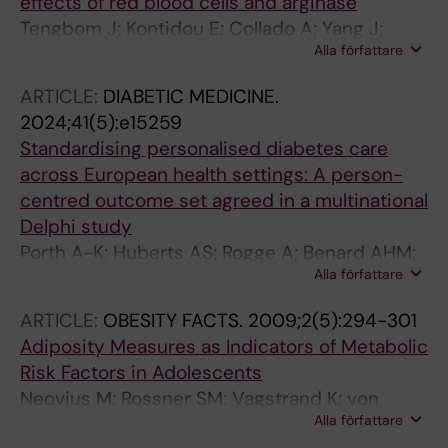
effects of red blood cells and arginase
Tengbom J; Kontidou E; Collado A; Yang J;
Alla författare
Alvarsson M; Brinck J; Rossner S; Zhou Z;
Pernow J; Mahdi A
ARTICLE:
DIABETIC MEDICINE.
2024;41(5):e15259
Standardising personalised diabetes care
across European health settings: A person-
centred outcome set agreed in a multinational
Delphi study
Porth A-K; Huberts AS; Rogge A; Benard AHM;
Alla författare
Forbes A; Strootker A; Del Pozo CH; Kownatka
D; Hopkins D; Nathanson D; Aanstoot H-J;
ARTICLE:
OBESITY FACTS.
2009;2(5):294-301
Soderberg J; Eeg-Olofsson K; Hamilton K;
Adiposity Measures as Indicators of Metabolic
Delbecque L; Ninov L; Due-Christensen M;
Risk Factors in Adolescents
Leutner M; Simo R; Vikstrom-Greve S;
Neovius M; Rossner SM; Vagstrand K; von
Roessner S; Flores V; Seidler Y; Hasler Y;
Alla författare
Hausswolff-Juhlin YL; Hoffstedt J; Ekelund U
Stamm T; Kautzky-Willer A