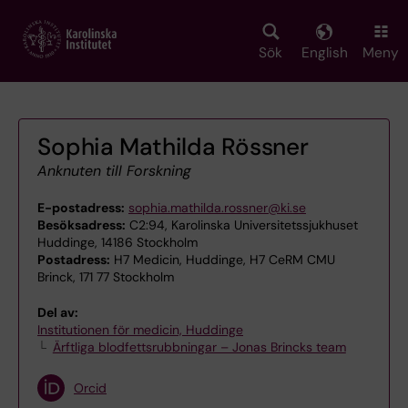
Skip
to
main
Sök
English
Meny
content
Sophia Mathilda Rössner
Anknuten till Forskning
E-postadress:
sophia.mathilda.rossner@ki.se
Besöksadress:
C2:94, Karolinska Universitetssjukhuset
Huddinge, 14186 Stockholm
Postadress:
H7 Medicin, Huddinge, H7 CeRM CMU
Brinck, 171 77 Stockholm
Del av:
Institutionen för medicin, Huddinge
Ärftliga blodfettsrubbningar – Jonas Brincks team
Orcid