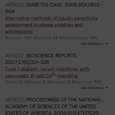
ARTICLE:
DIABETES CARE.
2008;31(4):802-
804
Alternative methods of insulin sensitivity
assessment in obese children and
adolescents
Rossner SM; Neovius M; Montgomery SM;
Alla författare
Marcus C; Norgren S
ARTICLE:
BIOSCIENCE REPORTS.
2007;27(6):321-326
Type 1 diabetic serum interferes with
2+
pancreatic β-cell Ca
-handling
Dekki N; Nilsson R; Norgren S; Roessner SM;
Alla författare
Appelskog I; Marcus C; Simell O; Pugliese A;
Alejandro R; Ricordi C; Berggren PO; Juntti-
ARTICLE:
PROCEEDINGS OF THE NATIONAL
Berggren L
ACADEMY OF SCIENCES OF THE UNITED
STATES OF AMERICA.
2005;102(47):17020-