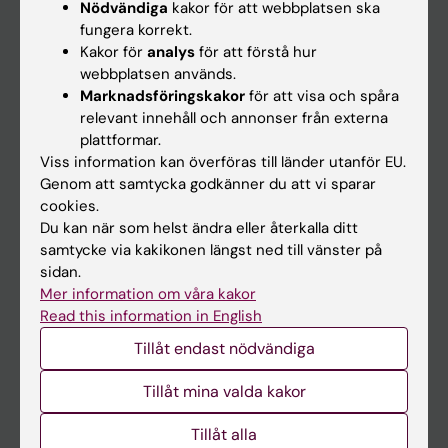
Nödvändiga
kakor för att webbplatsen ska
fungera korrekt.
Kalender
Kakor för
analys
för att förstå hur
webbplatsen används.
Student
Marknadsföringskakor
för att visa och spåra
Ladok
relevant innehåll och annonser från externa
plattformar.
Canvas
Viss information kan överföras till länder utanför EU.
Schema
Genom att samtycka godkänner du att vi sparar
cookies.
Studentmejlen
Du kan när som helst ändra eller återkalla ditt
Kurs- och programwebbar
samtycke via kakikonen längst ned till vänster på
sidan.
Student på KI
Mer information om våra kakor
Read this information in English
Medarbetare
Tillåt endast nödvändiga
Medarbetarportalen
Tillåt mina valda kakor
Kontakta och besök KI
Tillåt alla