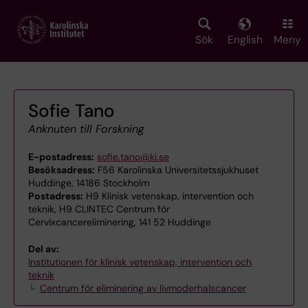
Skip
to
main
Sök
English
Meny
content
Sofie Tano
Anknuten till Forskning
E-postadress:
sofie.tano@ki.se
Besöksadress:
F56 Karolinska Universitetssjukhuset
Huddinge, 14186 Stockholm
Postadress:
H9 Klinisk vetenskap, intervention och
teknik, H9 CLINTEC Centrum för
Cervixcancereliminering, 141 52 Huddinge
Del av:
Institutionen för klinisk vetenskap, intervention och
teknik
Centrum för eliminering av livmoderhalscancer