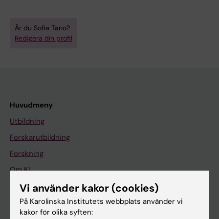
Är du Sofie Tano?
Redigera din profil
Huvudmeny
Utbildning
Forskarutbildning
Forskning
Om KI
Vi använder kakor (cookies)
På Karolinska Institutets webbplats använder vi
På gång
kakor för olika syften:
Nyheter