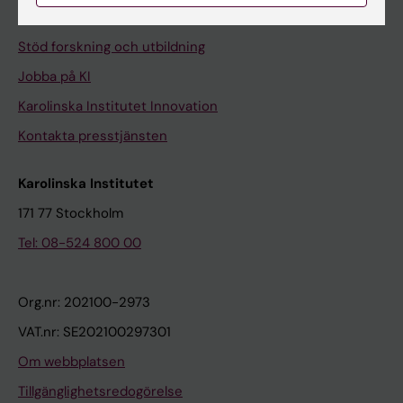
Universitetsbiblioteket
Stöd forskning och utbildning
Jobba på KI
Karolinska Institutet Innovation
Kontakta presstjänsten
Karolinska Institutet
171 77 Stockholm
Tel: 08-524 800 00
Org.nr: 202100-2973
VAT.nr: SE202100297301
Om webbplatsen
Tillgänglighetsredogörelse