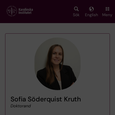
Skip
to
main
Sök
English
Meny
content
Sofia Söderquist Kruth
Doktorand