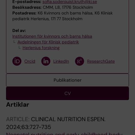
E-postadress:
sofia.soderquist.kruth@ki.se
Besöksadress:
CMM, L8, 17176 Stockholm
Postadress:
K6 Kvinnors och barns hälsa, K6 Klinisk
pediatrik Herlenius, 171 77 Stockholm
Del av:
Institutionen för kvinnors och barns hälsa
Avdelningen för Klinisk pediatrik
Herlenius forskning
Orcid
LinkedIn
ResearchGate
Publikationer
CV
Artiklar
ARTICLE:
CLINICAL NUTRITION ESPEN.
2024;63:727-735
Neonatal nutrition and early childhood body