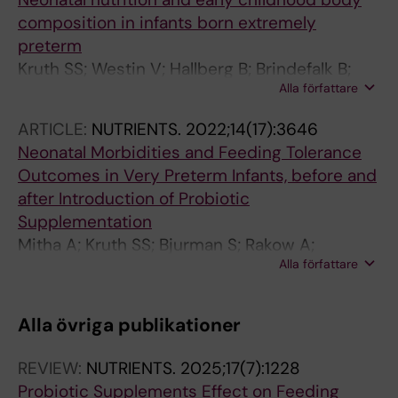
composition in infants born extremely
preterm
Kruth SS; Westin V; Hallberg B; Brindefalk B;
Alla författare
Sjostrom ES; Rakow A
ARTICLE:
NUTRIENTS.
2022;14(17):3646
Neonatal Morbidities and Feeding Tolerance
Outcomes in Very Preterm Infants, before and
after Introduction of Probiotic
Supplementation
Mitha A; Kruth SS; Bjurman S; Rakow A;
Alla författare
Johansson S
Alla övriga publikationer
REVIEW:
NUTRIENTS.
2025;17(7):1228
Probiotic Supplements Effect on Feeding