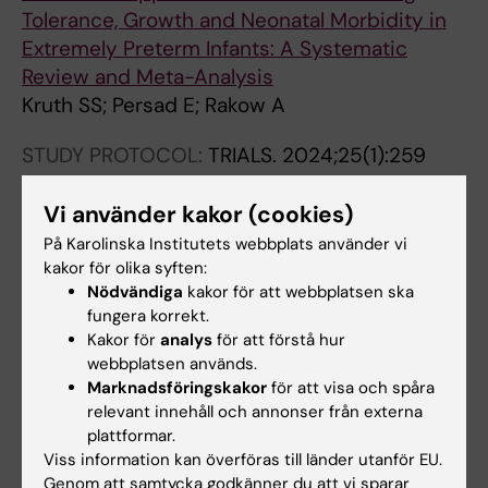
Tolerance, Growth and Neonatal Morbidity in
Extremely Preterm Infants: A Systematic
Review and Meta-Analysis
Kruth SS; Persad E; Rakow A
STUDY PROTOCOL:
TRIALS.
2024;25(1):259
Probiotic supplementation and risk of
necrotizing enterocolitis and mortality among
Vi använder kakor (cookies)
extremely preterm infants-the Probiotics in
På Karolinska Institutets webbplats använder vi
Extreme Prematurity in Scandinavia (PEPS)
kakor för olika syften:
Nödvändiga
kakor för att webbplatsen ska
trial: study protocol for a multicenter, double-
fungera korrekt.
blinded, placebo-controlled, and registry-
Kakor för
analys
för att förstå hur
based randomized controlled trial
webbplatsen används.
Kruth SS; Willers C; Persad E; Sjostrom ES;
Marknadsföringskakor
för att visa och spåra
Alla författare
Lagerstrom SR; Rakow A
relevant innehåll och annonser från externa
plattformar.
Viss information kan överföras till länder utanför EU.
Genom att samtycka godkänner du att vi sparar