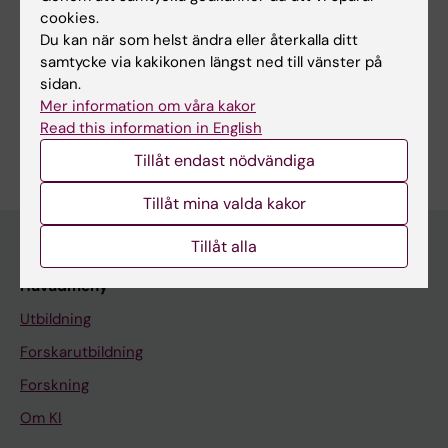
Forskningsområden:
cookies.
Näringslära och dietkunskap
Pediatrik
Du kan när som helst ändra eller återkalla ditt
samtycke via kakikonen längst ned till vänster på
Forskningsämnen:
sidan.
Epidemiologi
Intensivvård av nyfödda
Mer information om våra kakor
Read this information in English
Är du Sofia Söderquist Kruth?
Redigera din profil
Tillåt endast nödvändiga
Tillåt mina valda kakor
Tillåt alla
Huvudmeny
Utbildning
Forskarutbildning
Forskning
Om KI