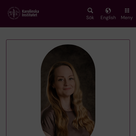
Skip
to
main
Sök
English
Meny
content