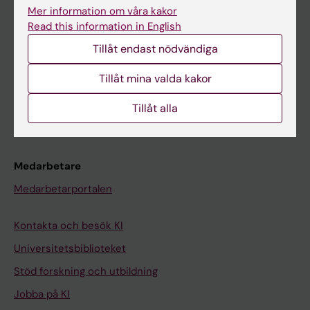
Ladok
Mer information om våra kakor
Read this information in English
Canvas
Tillåt endast nödvändiga
Schema
Studentmejlen
Tillåt mina valda kakor
Kurs- och programwebbar
Tillåt alla
Student på KI
Medarbetare
Medarbetarportalen
Kontakta och besök KI
Universitetsbiblioteket
Stöd forskning och utbildning
Jobba på KI