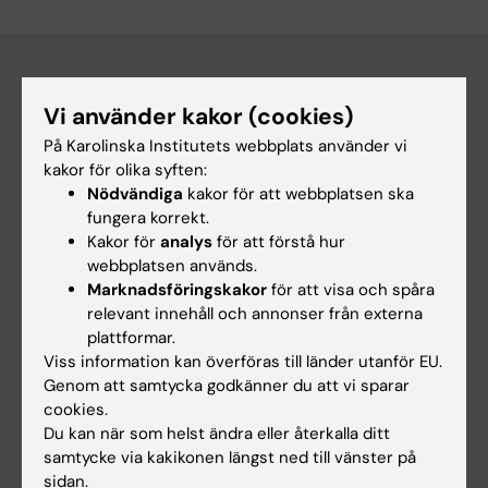
Vi använder kakor (cookies)
Huvudmeny
På Karolinska Institutets webbplats använder vi
Utbildning
kakor för olika syften:
Forskarutbildning
Nödvändiga
kakor för att webbplatsen ska
fungera korrekt.
Forskning
Kakor för
analys
för att förstå hur
Om KI
webbplatsen används.
Marknadsföringskakor
för att visa och spåra
relevant innehåll och annonser från externa
På gång
plattformar.
Viss information kan överföras till länder utanför EU.
Nyheter
Genom att samtycka godkänner du att vi sparar
Kalender
cookies.
Du kan när som helst ändra eller återkalla ditt
samtycke via kakikonen längst ned till vänster på
Student
sidan.