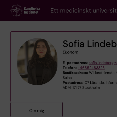
Skip
Ett medicinskt universit
to
main
content
Sofia Linde
Ekonom
E-postadress:
sofia.lindeberg@
Telefon:
+46852483328
Besöksadress:
Widerströmska h
Solna
Postadress:
C7 Lärande, Inform
ADM, 171 77 Stockholm
Om mig