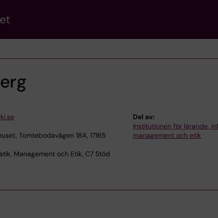
et
berg
ki.se
Del av:
Institutionen för lärande, in
uset, Tomtebodavägen 18A, 17165
management och etik
atik, Management och Etik, C7 Stöd