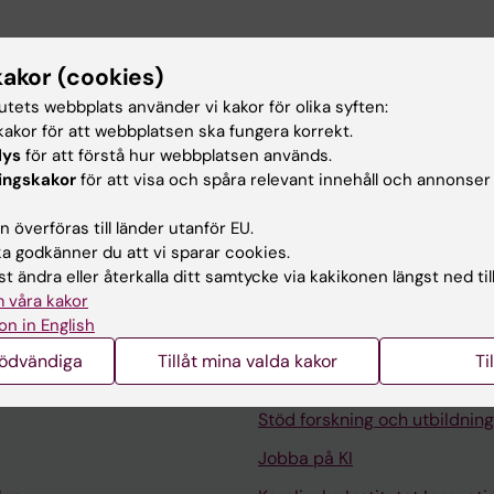
kakor (cookies)
r jag institutionens forskare med hanteringen av ekon
kt. Inför ansökningar erbjuder jag stöd med budgetering
tutets webbplats använder vi kakor för olika syften:
akor för att webbplatsen ska fungera korrekt.
arar jag bland annat för uppföljning, granskning och fina
lys
för att förstå hur webbplatsen används.
ingskakor
för att visa och spåra relevant innehåll och annonser
 överföras till länder utanför EU.
 godkänner du att vi sparar cookies.
t ändra eller återkalla ditt samtycke via kakikonen längst ned til
 våra kakor
on in English
Kontakta och besök KI
nödvändiga
Tillåt mina valda kakor
Ti
Universitetsbiblioteket
Stöd forskning och utbildning
Jobba på KI