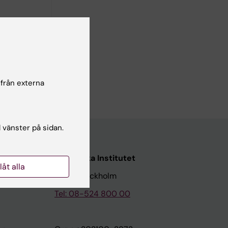
omin inom
 och i
nsiell
 från externa
l vänster på sidan.
Karolinska Institutet
llåt alla
171 77 Stockholm
Tel: 08-524 800 00