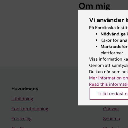
Om mig
Vi använder 
Som EU-ekonom stödje
EU-finansierade proje
På Karolinska Insti
Nödvändiga
k
pågående projekt ansv
Kakor för
ana
rapportering till EU.
Marknadsför
plattformar.
Viss information kan
Genom att samtycka
Du kan när som hels
Mer information om
Read this informati
Huvudmeny
Student
Tillåt endast 
Utbildning
Ladok
Forskarutbildning
Canvas
Forskning
Schema