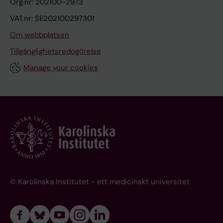
Org.nr: 202100-2973
VAT.nr: SE202100297301
Om webbplatsen
Tillgänglighetsredogörelse
Manage your cookies
© Karolinska Institutet - ett medicinskt universitet