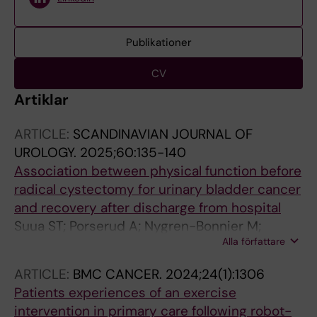
Publikationer
CV
Artiklar
ARTICLE:
SCANDINAVIAN JOURNAL OF
UROLOGY.
2025;60:135-140
Association between physical function before
radical cystectomy for urinary bladder cancer
and recovery after discharge from hospital
Suua ST; Porserud A; Nygren-Bonnier M;
Alla författare
Hagstromer M
ARTICLE:
BMC CANCER.
2024;24(1):1306
Patients
experiences of an exercise
intervention in primary care following robot-