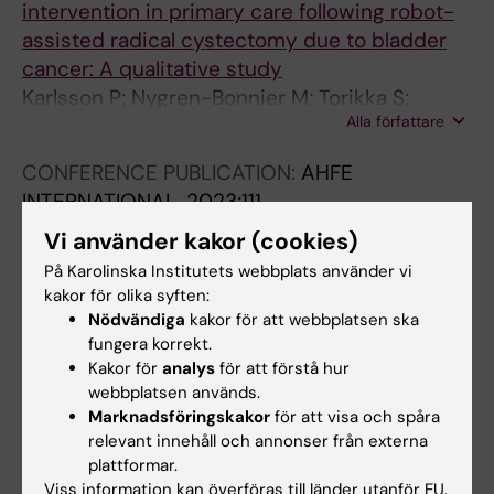
intervention in primary care following robot-
assisted radical cystectomy due to bladder
cancer: A qualitative study
Karlsson P; Nygren-Bonnier M; Torikka S;
Alla författare
Porserud A; Henningsohn L; Olsson CB;
Rydwik E; Hagströmer M
CONFERENCE PUBLICATION:
AHFE
INTERNATIONAL.
2023;111
Design of an mHealth application for
Vi använder kakor (cookies)
optimizing preoperative physical function
På Karolinska Institutets webbplats använder vi
Sjölinder M; Ståhl O; Rydwik E; Torikka S
kakor för olika syften:
Nödvändiga
kakor för att webbplatsen ska
fungera korrekt.
Kakor för
analys
för att förstå hur
Forskningsområden:
webbplatsen används.
Cancer och onkologi
Fysioterapi
Urologi
Marknadsföringskakor
för att visa och spåra
Forskningsämnen:
relevant innehåll och annonser från externa
plattformar.
Buktumörer
Klinisk prövning
Motionsterapi
Preoperativ
Träning
Urinblåsa
Urologi
Canceröverlevare
Cystektomi
[Publikationstyp]
träning
Viss information kan överföras till länder utanför EU.