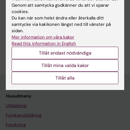
Visa alla
Fysioterapeuter
Fysioterapi
Genom att samtycka godkänner du att vi sparar
cookies.
Tekniker och metoder:
Du kan när som helst ändra eller återkalla ditt
Fysioterapi
Styrketräning
Kliniska prövningar som ämne
samtycke via kakikonen längst ned till vänster på
Konditionsträning
Motionsterapi
sidan.
Mer information om våra kakor
Visa alla
Pragmatiska kliniska prövningar som ämne
Read this information in English
Är du Simon Torikka Suua?
Tillåt endast nödvändiga
Redigera din profil
Tillåt mina valda kakor
Tillåt alla
Huvudmeny
Utbildning
Forskarutbildning
Forskning