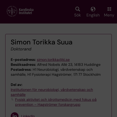
Skip
to
main
Sök
English
Meny
content
Simon Torikka Suua
Doktorand
E-postadress:
simon.torikka@ki.se
Besöksadress:
Alfred Nobels Allé 23, 14183 Huddinge
Postadress:
H1 Neurobiologi, vårdvetenskap och
samhälle, H1 Fysioterapi Hagströmer, 171 77 Stockholm
Del av:
Institutionen för neurobiologi, vårdvetenskap och
samhälle
Fysisk aktivitet och idrottsmedicin med fokus på
prevention – Hagströmer forskargrupp
LinkedIn