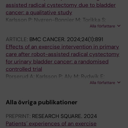
assisted radical cystectomy due to bladder
cancer: a qualitative study
Karlsson P; Nygren-Bonnier M; Torikka S;
Alla författare
Porserud A; Henningsohn L; Olsson CB;
Rydwik E; Hagstromer M
ARTICLE:
BMC CANCER.
2024;24(1):891
Effects of an exercise intervention in primary
care after robot-assisted radical cystectomy
for urinary bladder cancer: a randomised
controlled trial
Porserud A; Karlsson P; Aly M; Rydwik E;
Alla författare
Torikka S; Henningsohn L; Nygren-Bonnier M;
Hagstromer M
Alla övriga publikationer
PREPRINT:
RESEARCH SQUARE.
2024
Patients´ experiences of an exercise