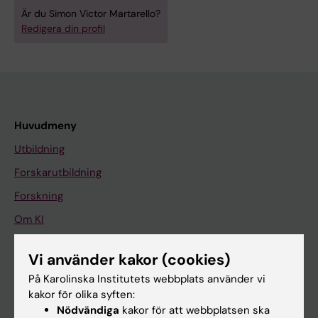
Är du Simon Victor Martarello?
Redigera din profil
Huvudmeny
Utbildning
Forskarutbildning
Forskning
Om KI
Vi använder kakor (cookies)
På gång
På Karolinska Institutets webbplats använder vi
Nyheter
kakor för olika syften:
Nödvändiga
kakor för att webbplatsen ska
Kalender