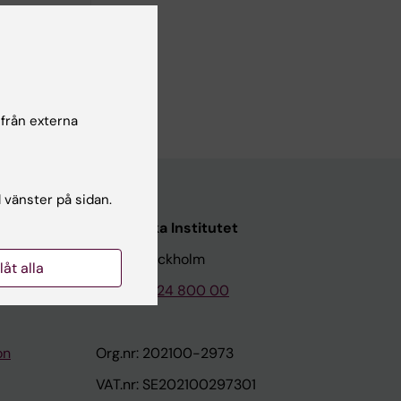
,3-
 från externa
l vänster på sidan.
Karolinska Institutet
171 77 Stockholm
llåt alla
Tel: 08-524 800 00
on
Org.nr: 202100-2973
VAT.nr: SE202100297301