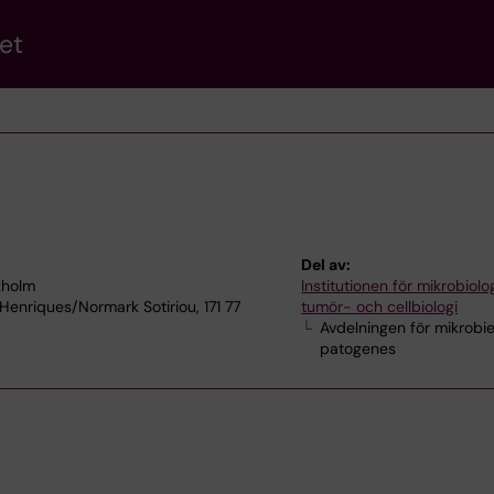
et
Del av:
kholm
Institutionen för mikrobiolog
 Henriques/Normark Sotiriou, 171 77
tumör- och cellbiologi
Avdelningen för mikrobie
patogenes