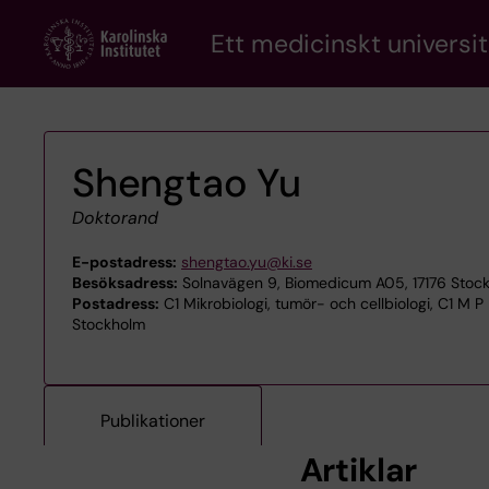
Skip
Ett medicinskt universit
to
main
content
Shengtao Yu
Doktorand
E-postadress:
shengtao.yu@ki.se
Besöksadress:
Solnavägen 9, Biomedicum A05, 17176 Stoc
Postadress:
C1 Mikrobiologi, tumör- och cellbiologi, C1 M P
Stockholm
Publikationer
Artiklar