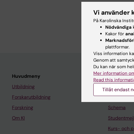
ARTICLE:
SYNTHETIC
Vi använder 
1,2,3-Triazole N(2)-c
På Karolinska Insti
triazoles
Nödvändiga
k
Yu S; Liu Y; Wang J; L
Kakor för
ana
Marknadsför
plattformar.
Viss information kan
Genom att samtycka
Du kan när som hels
Mer information om
Huvudmeny
Student
Read this informati
Utbildning
Ladok
Tillåt endast 
Forskarutbildning
Canvas
Forskning
Schema
Om KI
Studentmej
Kurs- och 