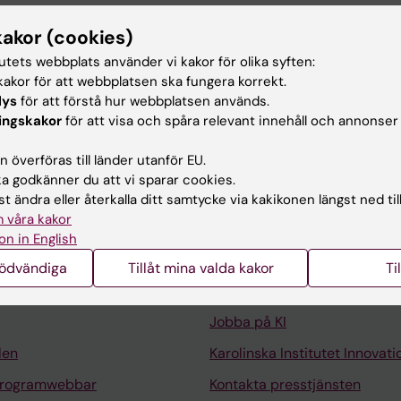
 COMMUNICATIONS.
2018;48(19):2566-2574
kakor (cookies)
helated C-S coupling: Access to
ortho
methylthiolated 1,2
tutets webbplats använder vi kakor för olika syften:
akor för att webbplatsen ska fungera korrekt.
uo F; Cheng H; Jiang Y
lys
för att förstå hur webbplatsen används.
ingskakor
för att visa och spåra relevant innehåll och annonser
 överföras till länder utanför EU.
 godkänner du att vi sparar cookies.
t ändra eller återkalla ditt samtycke via kakikonen längst ned til
 våra kakor
Kontakta och besök KI
on in English
Universitetsbiblioteket
nödvändiga
Tillåt mina valda kakor
Ti
Stöd forskning och utbildning
Jobba på KI
len
Karolinska Institutet Innovati
programwebbar
Kontakta presstjänsten