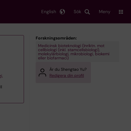
English
Sök
Meny
Forskningsområden:
Medicinsk bioteknologi (Inriktn. mot
cellbiologi (inkl. stamcellsbiologi),
molekylärbiologi, mikrobiologi, biokemi
eller biofarmaci)
Är du Shengtao Yu?
Redigera din profil
i,
ll