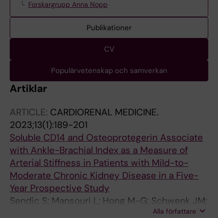
Forskargrupp Anna Nopp
Publikationer
CV
Populärvetenskap och samverkan
Artiklar
ARTICLE:
CARDIORENAL MEDICINE.
2023;13(1):189-201
Soluble CD14 and Osteoprotegerin Associate
with Ankle-Brachial Index as a Measure of
Arterial Stiffness in Patients with Mild-to-
Moderate Chronic Kidney Disease in a Five-
Year Prospective Study
Sendic S; Mansouri L; Hong M-G; Schwenk JM;
Alla författare
Eriksson MJ; Hylander B; Lundahl J; Jacobson