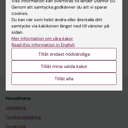
Sendic S
Viss information kan överföras till länder utanför EU.
Genom att samtycka godkänner du att vi sparar
cookies.
Du kan när som helst ändra eller återkalla ditt
Forskningsområden:
samtycke via kakikonen längst ned till vänster på
sidan.
Autoimmunitet och inflammation
Mer information om våra kakor
Immunologi inom det medicinska området
Njurmedicin
Read this information in English
Är du Senka Sendic?
Tillåt endast nödvändiga
Redigera din profil
Tillåt mina valda kakor
Tillåt alla
Huvudmeny
Utbildning
Forskarutbildning
Forskning