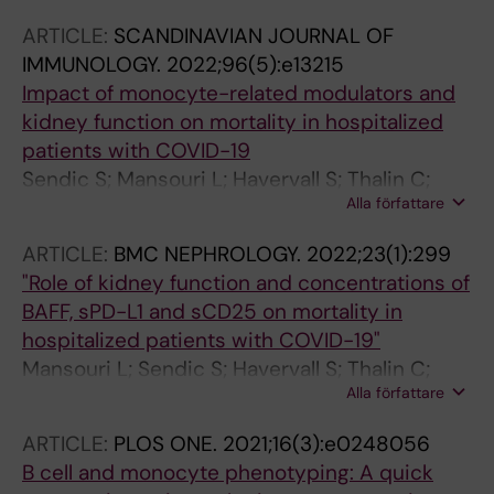
SH
ARTICLE:
SCANDINAVIAN JOURNAL OF
IMMUNOLOGY.
2022;96(5):e13215
Impact of monocyte-related modulators and
kidney function on mortality in hospitalized
patients with COVID-19
Sendic S; Mansouri L; Havervall S; Thalin C;
Alla författare
Lundahl J; Jacobson SH
ARTICLE:
BMC NEPHROLOGY.
2022;23(1):299
"Role of kidney function and concentrations of
BAFF, sPD-L1 and sCD25 on mortality in
hospitalized patients with COVID-19"
Mansouri L; Sendic S; Havervall S; Thalin C;
Alla författare
Jacobson SH; Lundahl J
ARTICLE:
PLOS ONE.
2021;16(3):e0248056
B cell and monocyte phenotyping: A quick