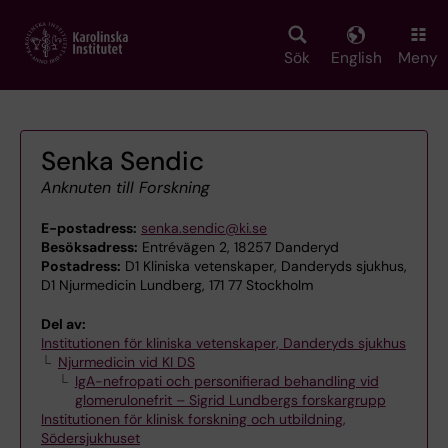
Skip
to
main
Sök
English
Meny
content
Senka Sendic
Anknuten till Forskning
E-postadress:
senka.sendic@ki.se
Besöksadress:
Entrévägen 2, 18257 Danderyd
Postadress:
D1 Kliniska vetenskaper, Danderyds sjukhus,
D1 Njurmedicin Lundberg, 171 77 Stockholm
Del av:
Institutionen för kliniska vetenskaper, Danderyds sjukhus
Njurmedicin vid KI DS
IgA-nefropati och personifierad behandling vid
glomerulonefrit – Sigrid Lundbergs forskargrupp
Institutionen för klinisk forskning och utbildning,
Södersjukhuset