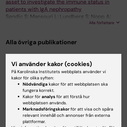
asset to investigate the immune status in
patients with IgA nephropathy
Sendic S; Mansouri L; Lundberg S; Nopp A;
Alla författare
Jacobson SH; Lundahl J
Alla övriga publikationer
EDITORIAL:
JOURNAL OF THE AMERICAN
SOCIETY OF NEPHROLOGY.
2026;37(1):15-17
Vi använder kakor (cookies)
Smoldering Segmental Sclerosis A Potential
På Karolinska Institutets webbplats använder vi
Guide to Therapy in IgA Nephropathy
kakor för olika syften:
Nödvändiga
kakor för att webbplatsen ska
Lundberg S; Sendic S
fungera korrekt.
Kakor för
analys
för att förstå hur
DOCTORAL THESIS:
2023
webbplatsen används.
Dysregulation of the immune system in
Marknadsföringskakor
för att visa och spåra
chronic kidney disease and the impact on
relevant innehåll och annonser från externa
disease manifestations and co-morbidity
plattformar.