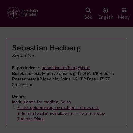
Skip
to
main
Sök
English
Meny
content
Sebastian Hedberg
Statistiker
E-postadress:
sebastian.hedberg@ki.se
Besöksadress:
Maria Aspmans gata 30A, 17164 Solna
Postadress:
K2 Medicin, Solna, K2 KEP Frisell, 171 77
Stockholm
Del av:
Institutionen för medicin, Solna
Klinisk epidemiologi av multipel skleros och
inflammatoriska ledsjukdomar – Forskargrupp
Thomas Frisell