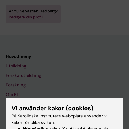
Är du Sebastian Hedberg?
Redigera din profil
Huvudmeny
Utbildning
Forskarutbildning
Forskning
Om KI
Vi använder kakor (cookies)
På gång
På Karolinska Institutets webbplats använder vi
kakor för olika syften:
Nyheter
Nödvändiga
kakor för att webbplatsen ska