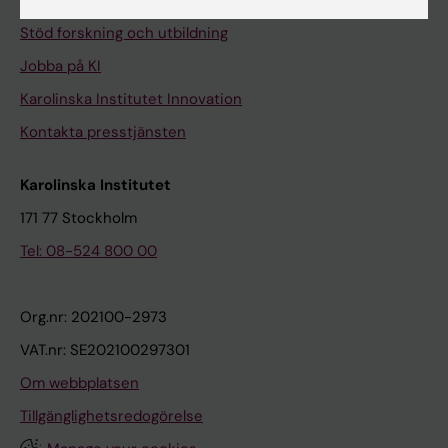
Universitetsbiblioteket
Stöd forskning och utbildning
Jobba på KI
Karolinska Institutet Innovation
Kontakta presstjänsten
Karolinska Institutet
171 77 Stockholm
Tel: 08-524 800 00
Org.nr: 202100-2973
VAT.nr: SE202100297301
Om webbplatsen
Tillgänglighetsredogörelse