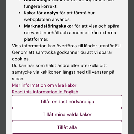
Kalender
fungera korrekt.
Kakor för
analys
för att förstå hur
webbplatsen används.
Student
Marknadsföringskakor
för att visa och spåra
Ladok
relevant innehåll och annonser från externa
plattformar.
Canvas
Viss information kan överföras till länder utanför EU.
Schema
Genom att samtycka godkänner du att vi sparar
cookies.
Studentmejlen
Du kan när som helst ändra eller återkalla ditt
Kurs- och programwebbar
samtycke via kakikonen längst ned till vänster på
sidan.
Student på KI
Mer information om våra kakor
Read this information in English
Medarbetare
Tillåt endast nödvändiga
Medarbetarportalen
Tillåt mina valda kakor
Kontakta och besök KI
Tillåt alla